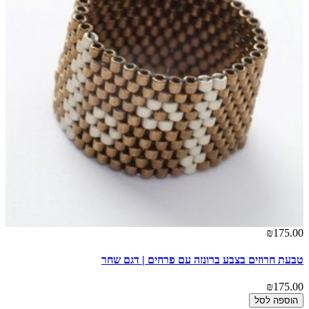
00
₪175.00
טבעת חרוזים בצבע ברונזה עם פרחים | דגם שחר
שר
00
₪175.00
הוספה לסל