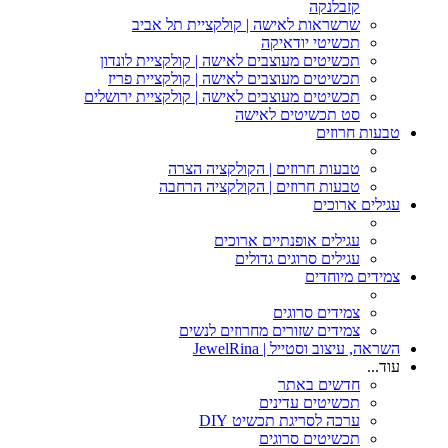
קזבלנקה
שרשראות לאישה | קולקציית תל אביב
תכשיטי יודאיקה
תכשיטים מעוצבים לאישה | קולקציית לונדון
תכשיטים מעוצבים לאישה | קולקציית פריז
תכשיטים מעוצבים לאישה | קולקציית ירושלים
סט תכשיטים לאישה
טבעות חרוזים
טבעות חרוזים | הקולקציה הצרה
טבעות חרוזים | הקולקציה הרחבה
עגילים ארוכים
עגילים אופנתיים ארוכים
עגילים סרוגים גדולים
צמידים מיוחדים
צמידים סרוגים
צמידים שזורים מחרוזים לנשים
השראה, עיצוב וסטייל | JewelRina
עוד...
חדשים באתר
תכשיטים עדינים
ערכה לסריגת תכשיט DIY
תכשיטים סרוגים