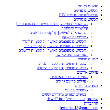
חדשים באתר
תכשיטים עדינים
ערכה לסריגת תכשיט DIY
תכשיטים סרוגים
- שרשראות חמסה | עיצובים מיוחדים בעבודת יד |
קולקציית קזבלנקה
- שרשראות לאישה | קולקציית תל אביב
- תכשיטי יודאיקה
- תכשיטים מעוצבים לאישה | קולקציית לונדון
- תכשיטים מעוצבים לאישה | קולקציית פריז
- תכשיטים מעוצבים לאישה | קולקציית ירושלים
- סט תכשיטים לאישה
טבעות חרוזים
- טבעות חרוזים | הקולקציה הצרה
- טבעות חרוזים | הקולקציה הרחבה
עגילים ארוכים
- עגילים אופנתיים ארוכים
- עגילים סרוגים גדולים
צמידים מיוחדים
- צמידים סרוגים
- צמידים שזורים מחרוזים לנשים
השראה, עיצוב וסטייל | JewelRina
התחברות
jewelrina18@gmail.com