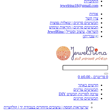
התחברות
jewelrina18@gmail.com
אודות
צרו קשר
תכשיטים סרוגים | שאלות נפוצות
תכשיטים סרוגים | הוראות שימוש
השראה, עיצוב וסטייל | JewelRina
עברית
0 פריט\ים - ₪0.00
0
חדשים באתר
תכשיטים עדינים
ערכה לסריגת תכשיט DIY
תכשיטים סרוגים
שרשראות חמסה | עיצובים מיוחדים בעבודת יד | קולקציית