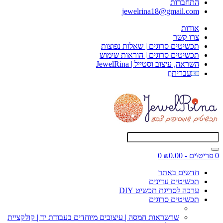
התחברות
jewelrina18@gmail.com
אודות
צרו קשר
תכשיטים סרוגים | שאלות נפוצות
תכשיטים סרוגים | הוראות שימוש
השראה, עיצוב וסטייל | JewelRina
עברית
0 פריט\ים - ₪0.00
0
חדשים באתר
תכשיטים עדינים
ערכה לסריגת תכשיט DIY
תכשיטים סרוגים
שרשראות חמסה | עיצובים מיוחדים בעבודת יד | קולקציית