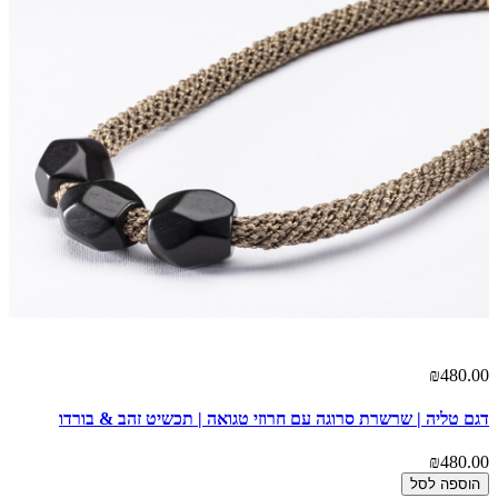
00
₪480.00
דגם טליה | שרשרת סרוגה עם חרוזי טגואה | תכשיט זהב & בורדו
דגם
00
₪480.00
הוספה לסל