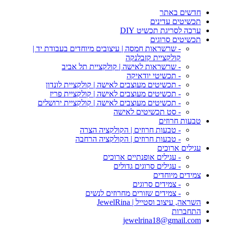
חדשים באתר
תכשיטים עדינים
ערכה לסריגת תכשיט DIY
תכשיטים סרוגים
- שרשראות חמסה | עיצובים מיוחדים בעבודת יד |
קולקציית קזבלנקה
- שרשראות לאישה | קולקציית תל אביב
- תכשיטי יודאיקה
- תכשיטים מעוצבים לאישה | קולקציית לונדון
- תכשיטים מעוצבים לאישה | קולקציית פריז
- תכשיטים מעוצבים לאישה | קולקציית ירושלים
- סט תכשיטים לאישה
טבעות חרוזים
- טבעות חרוזים | הקולקציה הצרה
- טבעות חרוזים | הקולקציה הרחבה
עגילים ארוכים
- עגילים אופנתיים ארוכים
- עגילים סרוגים גדולים
צמידים מיוחדים
- צמידים סרוגים
- צמידים שזורים מחרוזים לנשים
השראה, עיצוב וסטייל | JewelRina
התחברות
jewelrina18@gmail.com