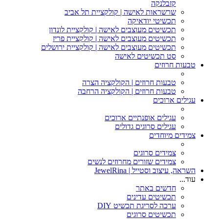
קזבלנקה
שרשראות לאישה | קולקציית תל אביב
תכשיטי יודאיקה
תכשיטים מעוצבים לאישה | קולקציית לונדון
תכשיטים מעוצבים לאישה | קולקציית פריז
תכשיטים מעוצבים לאישה | קולקציית ירושלים
סט תכשיטים לאישה
טבעות חרוזים
טבעות חרוזים | הקולקציה הצרה
טבעות חרוזים | הקולקציה הרחבה
עגילים ארוכים
עגילים אופנתיים ארוכים
עגילים סרוגים גדולים
צמידים מיוחדים
צמידים סרוגים
צמידים שזורים מחרוזים לנשים
השראה, עיצוב וסטייל | JewelRina
עוד...
חדשים באתר
תכשיטים עדינים
ערכה לסריגת תכשיט DIY
תכשיטים סרוגים