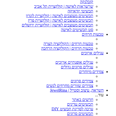
קזבלנקה
שרשראות לאישה | קולקציית תל אביב
תכשיטי יודאיקה
תכשיטים מעוצבים לאישה | קולקציית לונדון
תכשיטים מעוצבים לאישה | קולקציית פריז
תכשיטים מעוצבים לאישה | קולקציית ירושלים
סט תכשיטים לאישה
טבעות חרוזים
טבעות חרוזים | הקולקציה הצרה
טבעות חרוזים | הקולקציה הרחבה
עגילים ארוכים
עגילים אופנתיים ארוכים
עגילים סרוגים גדולים
צמידים מיוחדים
צמידים סרוגים
צמידים שזורים מחרוזים לנשים
השראה, עיצוב וסטייל | JewelRina
עוד...
חדשים באתר
תכשיטים עדינים
ערכה לסריגת תכשיט DIY
תכשיטים סרוגים