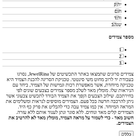
ירוק
חום
ורוד
שנהב
מספר צמידים
1
2
3
צמידים סרוגים שתמצאו באתר התכשיטים של JewelRina, נסרגו
בעבודת יד לרוב מחוט משי סינטטי. טכניקת הסריגה להכנת הצמיד היא
טכניקה מיוחדת, אשר מאפשרת רכות וגמישות של הצמיד, ביחד עם
הניראות שלו. מומלץ מאד לשלב מספר צמידים בצבעים שונים לפי
בחירתכם. שילוב הצבעים הןפך את הצמיד הבודד לתכשיט צבעוני אשר
ניתן להרכבה חדשה בכל פעם. הצמידים מוסיפים לנראות ומשלימים את
המראה המיוחד. אין כמו צמיד עבה כדי להבליט את פרק כף היד.
הצמידים קלים מאד ונוחים. ללא סוגר ונתן לענוד אותם ללא עזרה.
חשוב מאד - כדי לשמור על מראה הצמיד, מומלץ מאד לא להרטיב את
הצמידים.
כללי