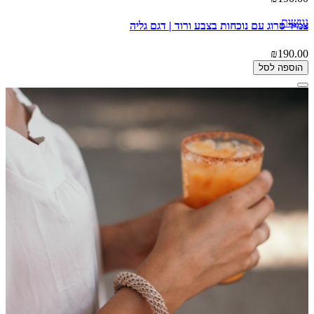
נגישות
צמיד סרוג עם נוכחות בצבע ורוד | דגם גליה
₪190.00
הוספה לסל