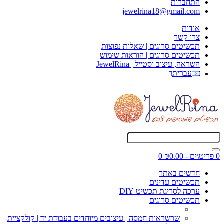
התחברות
jewelrina18@gmail.com
אודות
צרו קשר
תכשיטים סרוגים | שאלות נפוצות
תכשיטים סרוגים | הוראות שימוש
השראה, עיצוב וסטייל | JewelRina
עברית
0 פריט\ים - ₪0.00
0
חדשים באתר
תכשיטים עדינים
ערכה לסריגת תכשיט DIY
תכשיטים סרוגים
שרשראות חמסה | עיצובים מיוחדים בעבודת יד | קולקציית