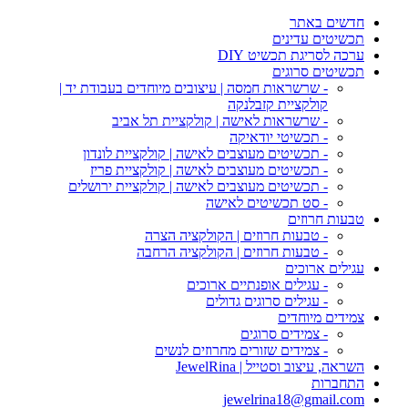
חדשים באתר
תכשיטים עדינים
ערכה לסריגת תכשיט DIY
תכשיטים סרוגים
- שרשראות חמסה | עיצובים מיוחדים בעבודת יד |
קולקציית קזבלנקה
- שרשראות לאישה | קולקציית תל אביב
- תכשיטי יודאיקה
- תכשיטים מעוצבים לאישה | קולקציית לונדון
- תכשיטים מעוצבים לאישה | קולקציית פריז
- תכשיטים מעוצבים לאישה | קולקציית ירושלים
- סט תכשיטים לאישה
טבעות חרוזים
- טבעות חרוזים | הקולקציה הצרה
- טבעות חרוזים | הקולקציה הרחבה
עגילים ארוכים
- עגילים אופנתיים ארוכים
- עגילים סרוגים גדולים
צמידים מיוחדים
- צמידים סרוגים
- צמידים שזורים מחרוזים לנשים
השראה, עיצוב וסטייל | JewelRina
התחברות
jewelrina18@gmail.com