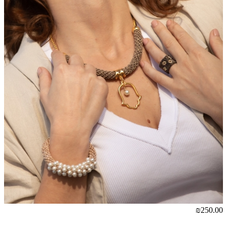
₪250.00