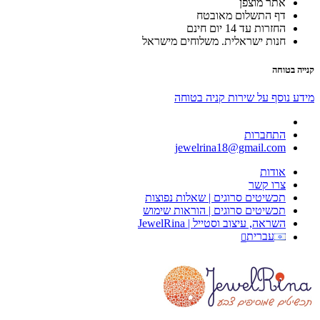
אתר מוצפן
דף התשלום מאובטח
החזרות עד 14 יום חינם
חנות ישראלית. משלוחים מישראל
קנייה בטוחה
מידע נוסף על שירות קניה בטוחה
התחברות
jewelrina18@gmail.com
אודות
צרו קשר
תכשיטים סרוגים | שאלות נפוצות
תכשיטים סרוגים | הוראות שימוש
השראה, עיצוב וסטייל | JewelRina
עברית