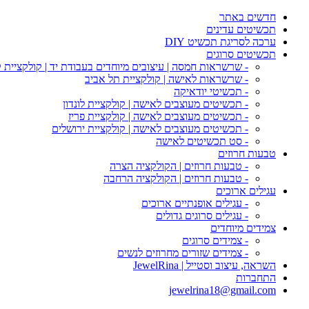
חדשים באתר
תכשיטים עדינים
ערכה לסריגת תכשיט DIY
תכשיטים סרוגים
- שרשראות חמסה | עיצובים מיוחדים בעבודת יד | קולקציית 
- שרשראות לאישה | קולקציית תל אביב
- תכשיטי יודאיקה
- תכשיטים מעוצבים לאישה | קולקציית לונדון
- תכשיטים מעוצבים לאישה | קולקציית פריז
- תכשיטים מעוצבים לאישה | קולקציית ירושלים
- סט תכשיטים לאישה
טבעות חרוזים
- טבעות חרוזים | הקולקציה הצרה
- טבעות חרוזים | הקולקציה הרחבה
עגילים ארוכים
- עגילים אופנתיים ארוכים
- עגילים סרוגים גדולים
צמידים מיוחדים
- צמידים סרוגים
- צמידים שזורים מחרוזים לנשים
השראה, עיצוב וסטייל | JewelRina
התחברות
jewelrina18@gmail.com