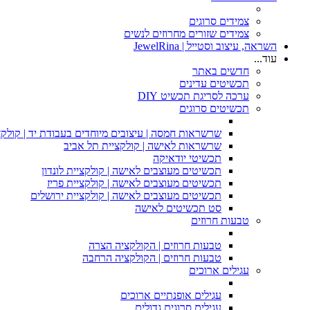
צמידים סרוגים
צמידים שזורים מחרוזים לנשים
השראה, עיצוב וסטייל | JewelRina
עוד...
חדשים באתר
תכשיטים עדינים
ערכה לסריגת תכשיט DIY
תכשיטים סרוגים
שרשראות חמסה | עיצובים מיוחדים בעבודת יד | קולקצ
שרשראות לאישה | קולקציית תל אביב
תכשיטי יודאיקה
תכשיטים מעוצבים לאישה | קולקציית לונדון
תכשיטים מעוצבים לאישה | קולקציית פריז
תכשיטים מעוצבים לאישה | קולקציית ירושלים
סט תכשיטים לאישה
טבעות חרוזים
טבעות חרוזים | הקולקציה הצרה
טבעות חרוזים | הקולקציה הרחבה
עגילים ארוכים
עגילים אופנתיים ארוכים
עגילים סרוגים גדולים