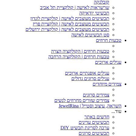
קזבלנקה
שרשראות לאישה | קולקציית תל אביב
תכשיטי יודאיקה
תכשיטים מעוצבים לאישה | קולקציית לונדון
תכשיטים מעוצבים לאישה | קולקציית פריז
תכשיטים מעוצבים לאישה | קולקציית ירושלים
סט תכשיטים לאישה
טבעות חרוזים
טבעות חרוזים | הקולקציה הצרה
טבעות חרוזים | הקולקציה הרחבה
עגילים ארוכים
עגילים אופנתיים ארוכים
עגילים סרוגים גדולים
צמידים מיוחדים
צמידים סרוגים
צמידים שזורים מחרוזים לנשים
השראה, עיצוב וסטייל | JewelRina
עוד...
חדשים באתר
תכשיטים עדינים
ערכה לסריגת תכשיט DIY
תכשיטים סרוגים