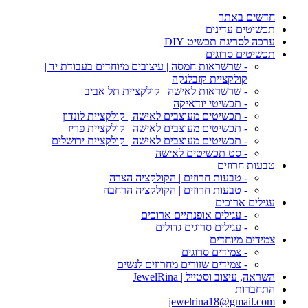
חדשים באתר
תכשיטים עדינים
ערכה לסריגת תכשיט DIY
תכשיטים סרוגים
- שרשראות חמסה | עיצובים מיוחדים בעבודת יד |
קולקציית קזבלנקה
- שרשראות לאישה | קולקציית תל אביב
- תכשיטי יודאיקה
- תכשיטים מעוצבים לאישה | קולקציית לונדון
- תכשיטים מעוצבים לאישה | קולקציית פריז
- תכשיטים מעוצבים לאישה | קולקציית ירושלים
- סט תכשיטים לאישה
טבעות חרוזים
- טבעות חרוזים | הקולקציה הצרה
- טבעות חרוזים | הקולקציה הרחבה
עגילים ארוכים
- עגילים אופנתיים ארוכים
- עגילים סרוגים גדולים
צמידים מיוחדים
- צמידים סרוגים
- צמידים שזורים מחרוזים לנשים
השראה, עיצוב וסטייל | JewelRina
התחברות
jewelrina18@gmail.com