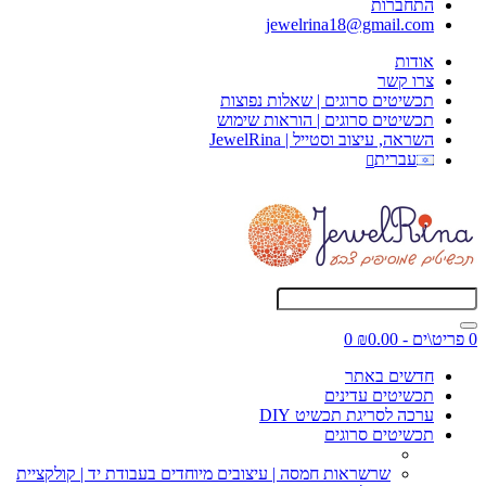
התחברות
jewelrina18@gmail.com
אודות
צרו קשר
תכשיטים סרוגים | שאלות נפוצות
תכשיטים סרוגים | הוראות שימוש
השראה, עיצוב וסטייל | JewelRina
עברית
0 פריט\ים - ₪0.00
0
חדשים באתר
תכשיטים עדינים
ערכה לסריגת תכשיט DIY
תכשיטים סרוגים
שרשראות חמסה | עיצובים מיוחדים בעבודת יד | קולקציית