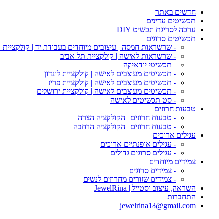
חדשים באתר
תכשיטים עדינים
ערכה לסריגת תכשיט DIY
תכשיטים סרוגים
- שרשראות חמסה | עיצובים מיוחדים בעבודת יד | קולקציית 
- שרשראות לאישה | קולקציית תל אביב
- תכשיטי יודאיקה
- תכשיטים מעוצבים לאישה | קולקציית לונדון
- תכשיטים מעוצבים לאישה | קולקציית פריז
- תכשיטים מעוצבים לאישה | קולקציית ירושלים
- סט תכשיטים לאישה
טבעות חרוזים
- טבעות חרוזים | הקולקציה הצרה
- טבעות חרוזים | הקולקציה הרחבה
עגילים ארוכים
- עגילים אופנתיים ארוכים
- עגילים סרוגים גדולים
צמידים מיוחדים
- צמידים סרוגים
- צמידים שזורים מחרוזים לנשים
השראה, עיצוב וסטייל | JewelRina
התחברות
jewelrina18@gmail.com