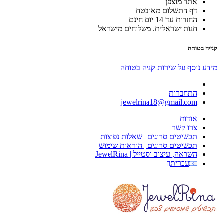
אתר מוצפן
דף התשלום מאובטח
החזרות עד 14 יום חינם
חנות ישראלית. משלוחים מישראל
קנייה בטוחה
מידע נוסף על שירות קניה בטוחה
התחברות
jewelrina18@gmail.com
אודות
צרו קשר
תכשיטים סרוגים | שאלות נפוצות
תכשיטים סרוגים | הוראות שימוש
השראה, עיצוב וסטייל | JewelRina
עברית