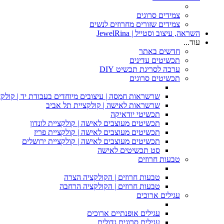
צמידים סרוגים
צמידים שזורים מחרוזים לנשים
השראה, עיצוב וסטייל | JewelRina
עוד...
חדשים באתר
תכשיטים עדינים
ערכה לסריגת תכשיט DIY
תכשיטים סרוגים
שרשראות חמסה | עיצובים מיוחדים בעבודת יד | קולקצ
שרשראות לאישה | קולקציית תל אביב
תכשיטי יודאיקה
תכשיטים מעוצבים לאישה | קולקציית לונדון
תכשיטים מעוצבים לאישה | קולקציית פריז
תכשיטים מעוצבים לאישה | קולקציית ירושלים
סט תכשיטים לאישה
טבעות חרוזים
טבעות חרוזים | הקולקציה הצרה
טבעות חרוזים | הקולקציה הרחבה
עגילים ארוכים
עגילים אופנתיים ארוכים
עגילים סרוגים גדולים