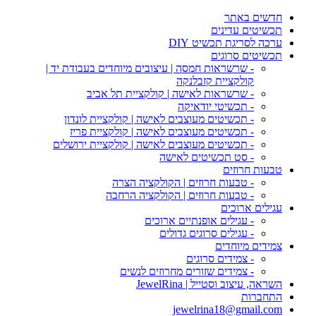
חדשים באתר
תכשיטים עדינים
ערכה לסריגת תכשיט DIY
תכשיטים סרוגים
- שרשראות חמסה | עיצובים מיוחדים בעבודת יד |
קולקציית קזבלנקה
- שרשראות לאישה | קולקציית תל אביב
- תכשיטי יודאיקה
- תכשיטים מעוצבים לאישה | קולקציית לונדון
- תכשיטים מעוצבים לאישה | קולקציית פריז
- תכשיטים מעוצבים לאישה | קולקציית ירושלים
- סט תכשיטים לאישה
טבעות חרוזים
- טבעות חרוזים | הקולקציה הצרה
- טבעות חרוזים | הקולקציה הרחבה
עגילים ארוכים
- עגילים אופנתיים ארוכים
- עגילים סרוגים גדולים
צמידים מיוחדים
- צמידים סרוגים
- צמידים שזורים מחרוזים לנשים
השראה, עיצוב וסטייל | JewelRina
התחברות
jewelrina18@gmail.com