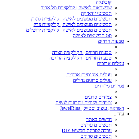
קזבלנקה
שרשראות לאישה | קולקציית תל אביב
תכשיטי יודאיקה
תכשיטים מעוצבים לאישה | קולקציית לונדון
תכשיטים מעוצבים לאישה | קולקציית פריז
תכשיטים מעוצבים לאישה | קולקציית ירושלים
סט תכשיטים לאישה
טבעות חרוזים
טבעות חרוזים | הקולקציה הצרה
טבעות חרוזים | הקולקציה הרחבה
עגילים ארוכים
עגילים אופנתיים ארוכים
עגילים סרוגים גדולים
צמידים מיוחדים
צמידים סרוגים
צמידים שזורים מחרוזים לנשים
השראה, עיצוב וסטייל | JewelRina
עוד...
חדשים באתר
תכשיטים עדינים
ערכה לסריגת תכשיט DIY
תכשיטים סרוגים