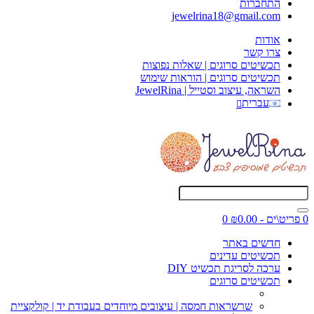
התחברות
jewelrina18@gmail.com
אודות
צרו קשר
תכשיטים סרוגים | שאלות נפוצות
תכשיטים סרוגים | הוראות שימוש
השראה, עיצוב וסטייל | JewelRina
עברית
0 פריט\ים - ₪0.00
0
חדשים באתר
תכשיטים עדינים
ערכה לסריגת תכשיט DIY
תכשיטים סרוגים
שרשראות חמסה | עיצובים מיוחדים בעבודת יד | קולקציית