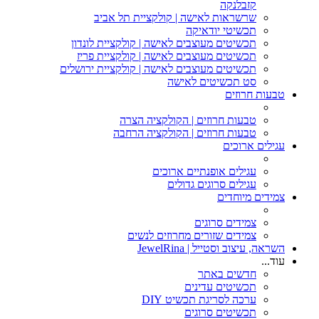
קזבלנקה
שרשראות לאישה | קולקציית תל אביב
תכשיטי יודאיקה
תכשיטים מעוצבים לאישה | קולקציית לונדון
תכשיטים מעוצבים לאישה | קולקציית פריז
תכשיטים מעוצבים לאישה | קולקציית ירושלים
סט תכשיטים לאישה
טבעות חרוזים
טבעות חרוזים | הקולקציה הצרה
טבעות חרוזים | הקולקציה הרחבה
עגילים ארוכים
עגילים אופנתיים ארוכים
עגילים סרוגים גדולים
צמידים מיוחדים
צמידים סרוגים
צמידים שזורים מחרוזים לנשים
השראה, עיצוב וסטייל | JewelRina
עוד...
חדשים באתר
תכשיטים עדינים
ערכה לסריגת תכשיט DIY
תכשיטים סרוגים