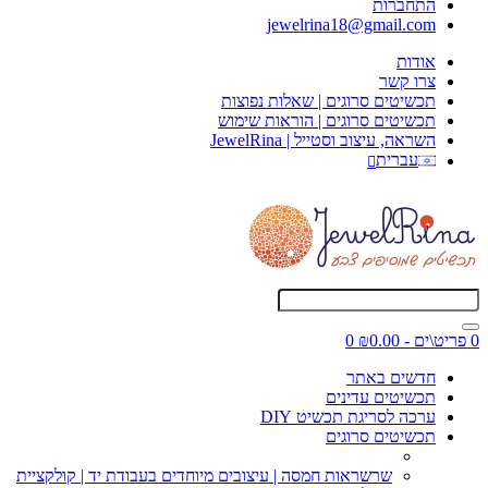
התחברות
jewelrina18@gmail.com
אודות
צרו קשר
תכשיטים סרוגים | שאלות נפוצות
תכשיטים סרוגים | הוראות שימוש
השראה, עיצוב וסטייל | JewelRina
עברית
0 פריט\ים - ₪0.00
0
חדשים באתר
תכשיטים עדינים
ערכה לסריגת תכשיט DIY
תכשיטים סרוגים
שרשראות חמסה | עיצובים מיוחדים בעבודת יד | קולקציית