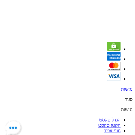
נגישות
סגור
נגישות
הגדל טקסט
הקטן טקסט
גווני אפור