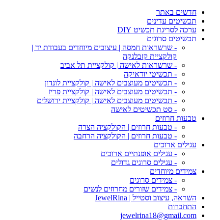
חדשים באתר
תכשיטים עדינים
ערכה לסריגת תכשיט DIY
תכשיטים סרוגים
- שרשראות חמסה | עיצובים מיוחדים בעבודת יד |
קולקציית קזבלנקה
- שרשראות לאישה | קולקציית תל אביב
- תכשיטי יודאיקה
- תכשיטים מעוצבים לאישה | קולקציית לונדון
- תכשיטים מעוצבים לאישה | קולקציית פריז
- תכשיטים מעוצבים לאישה | קולקציית ירושלים
- סט תכשיטים לאישה
טבעות חרוזים
- טבעות חרוזים | הקולקציה הצרה
- טבעות חרוזים | הקולקציה הרחבה
עגילים ארוכים
- עגילים אופנתיים ארוכים
- עגילים סרוגים גדולים
צמידים מיוחדים
- צמידים סרוגים
- צמידים שזורים מחרוזים לנשים
השראה, עיצוב וסטייל | JewelRina
התחברות
jewelrina18@gmail.com