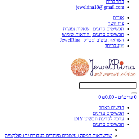
התחברות
jewelrina18@gmail.com
אודות
צרו קשר
תכשיטים סרוגים | שאלות נפוצות
תכשיטים סרוגים | הוראות שימוש
השראה, עיצוב וסטייל | JewelRina
עברית
0 פריט\ים - ₪0.00
0
חדשים באתר
תכשיטים עדינים
ערכה לסריגת תכשיט DIY
תכשיטים סרוגים
שרשראות חמסה | עיצובים מיוחדים בעבודת יד | קולקציית