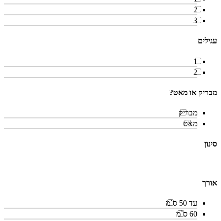
2
3
עגילים
1
2
מבריק או מאט?
מבריק
מאט
סינון
אורך
עד 50 ס`מ
60 ס`מ