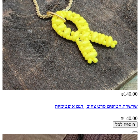
₪140.00
שרשרת חטופים סרט צהוב | דגם אופטימיות
₪140.00
הוספה לסל