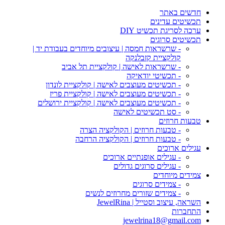
חדשים באתר
תכשיטים עדינים
ערכה לסריגת תכשיט DIY
תכשיטים סרוגים
- שרשראות חמסה | עיצובים מיוחדים בעבודת יד |
קולקציית קזבלנקה
- שרשראות לאישה | קולקציית תל אביב
- תכשיטי יודאיקה
- תכשיטים מעוצבים לאישה | קולקציית לונדון
- תכשיטים מעוצבים לאישה | קולקציית פריז
- תכשיטים מעוצבים לאישה | קולקציית ירושלים
- סט תכשיטים לאישה
טבעות חרוזים
- טבעות חרוזים | הקולקציה הצרה
- טבעות חרוזים | הקולקציה הרחבה
עגילים ארוכים
- עגילים אופנתיים ארוכים
- עגילים סרוגים גדולים
צמידים מיוחדים
- צמידים סרוגים
- צמידים שזורים מחרוזים לנשים
השראה, עיצוב וסטייל | JewelRina
התחברות
jewelrina18@gmail.com