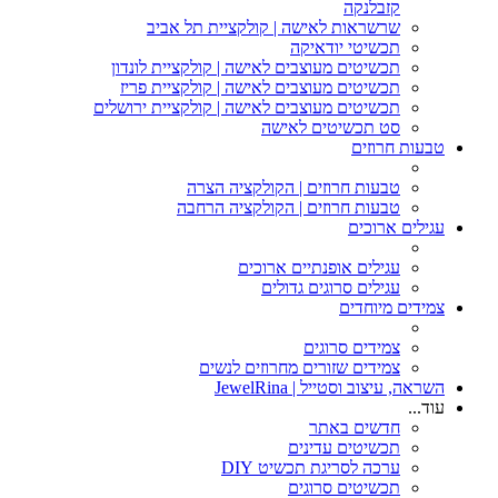
קזבלנקה
שרשראות לאישה | קולקציית תל אביב
תכשיטי יודאיקה
תכשיטים מעוצבים לאישה | קולקציית לונדון
תכשיטים מעוצבים לאישה | קולקציית פריז
תכשיטים מעוצבים לאישה | קולקציית ירושלים
סט תכשיטים לאישה
טבעות חרוזים
טבעות חרוזים | הקולקציה הצרה
טבעות חרוזים | הקולקציה הרחבה
עגילים ארוכים
עגילים אופנתיים ארוכים
עגילים סרוגים גדולים
צמידים מיוחדים
צמידים סרוגים
צמידים שזורים מחרוזים לנשים
השראה, עיצוב וסטייל | JewelRina
עוד...
חדשים באתר
תכשיטים עדינים
ערכה לסריגת תכשיט DIY
תכשיטים סרוגים