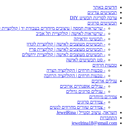
חדשים באתר
תכשיטים עדינים
ערכה לסריגת תכשיט DIY
תכשיטים סרוגים
- שרשראות חמסה | עיצובים מיוחדים בעבודת יד | קולקציית 
- שרשראות לאישה | קולקציית תל אביב
- תכשיטי יודאיקה
- תכשיטים מעוצבים לאישה | קולקציית לונדון
- תכשיטים מעוצבים לאישה | קולקציית פריז
- תכשיטים מעוצבים לאישה | קולקציית ירושלים
- סט תכשיטים לאישה
טבעות חרוזים
- טבעות חרוזים | הקולקציה הצרה
- טבעות חרוזים | הקולקציה הרחבה
עגילים ארוכים
- עגילים אופנתיים ארוכים
- עגילים סרוגים גדולים
צמידים מיוחדים
- צמידים סרוגים
- צמידים שזורים מחרוזים לנשים
השראה, עיצוב וסטייל | JewelRina
התחברות
jewelrina18@gmail.com