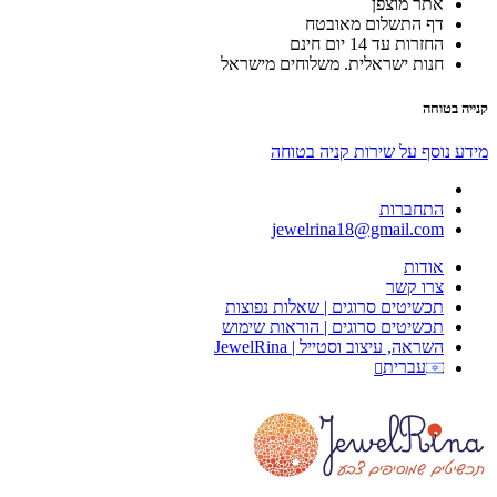
אתר מוצפן
דף התשלום מאובטח
החזרות עד 14 יום חינם
חנות ישראלית. משלוחים מישראל
קנייה בטוחה
מידע נוסף על שירות קניה בטוחה
התחברות
jewelrina18@gmail.com
אודות
צרו קשר
תכשיטים סרוגים | שאלות נפוצות
תכשיטים סרוגים | הוראות שימוש
השראה, עיצוב וסטייל | JewelRina
עברית