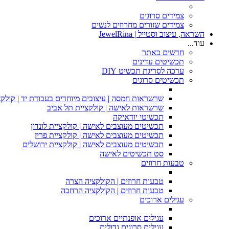
צמידים סרוגים
צמידים שזורים מחרוזים לנשים
השראה, עיצוב וסטייל | JewelRina
עוד...
חדשים באתר
תכשיטים עדינים
ערכה לסריגת תכשיט DIY
תכשיטים סרוגים
שרשראות חמסה | עיצובים מיוחדים בעבודת יד | קולקצ
שרשראות לאישה | קולקציית תל אביב
תכשיטי יודאיקה
תכשיטים מעוצבים לאישה | קולקציית לונדון
תכשיטים מעוצבים לאישה | קולקציית פריז
תכשיטים מעוצבים לאישה | קולקציית ירושלים
סט תכשיטים לאישה
טבעות חרוזים
טבעות חרוזים | הקולקציה הצרה
טבעות חרוזים | הקולקציה הרחבה
עגילים ארוכים
עגילים אופנתיים ארוכים
עגילים סרוגים גדולים