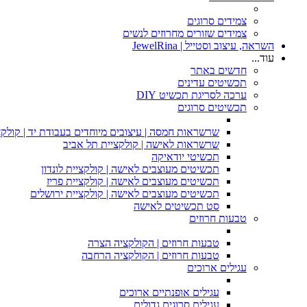
צמידים סרוגים
צמידים שזורים מחרוזים לנשים
השראה, עיצוב וסטייל | JewelRina
עוד...
חדשים באתר
תכשיטים עדינים
ערכה לסריגת תכשיט DIY
תכשיטים סרוגים
שרשראות חמסה | עיצובים מיוחדים בעבודת יד | קולקצ
שרשראות לאישה | קולקציית תל אביב
תכשיטי יודאיקה
תכשיטים מעוצבים לאישה | קולקציית לונדון
תכשיטים מעוצבים לאישה | קולקציית פריז
תכשיטים מעוצבים לאישה | קולקציית ירושלים
סט תכשיטים לאישה
טבעות חרוזים
טבעות חרוזים | הקולקציה הצרה
טבעות חרוזים | הקולקציה הרחבה
עגילים ארוכים
עגילים אופנתיים ארוכים
עגילים סרוגים גדולים