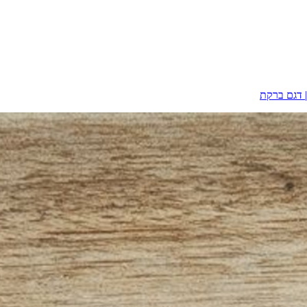
| דגם ברקת