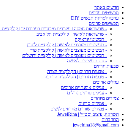
חדשים באתר
תכשיטים עדינים
ערכה לסריגת תכשיט DIY
תכשיטים סרוגים
- שרשראות חמסה | עיצובים מיוחדים בעבודת יד | קולקציית 
- שרשראות לאישה | קולקציית תל אביב
- תכשיטי יודאיקה
- תכשיטים מעוצבים לאישה | קולקציית לונדון
- תכשיטים מעוצבים לאישה | קולקציית פריז
- תכשיטים מעוצבים לאישה | קולקציית ירושלים
- סט תכשיטים לאישה
טבעות חרוזים
- טבעות חרוזים | הקולקציה הצרה
- טבעות חרוזים | הקולקציה הרחבה
עגילים ארוכים
- עגילים אופנתיים ארוכים
- עגילים סרוגים גדולים
צמידים מיוחדים
- צמידים סרוגים
- צמידים שזורים מחרוזים לנשים
השראה, עיצוב וסטייל | JewelRina
התחברות
jewelrina18@gmail.com