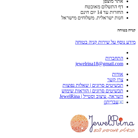
אתר מוצפן
דף התשלום מאובטח
החזרות עד 14 יום חינם
חנות ישראלית. משלוחים מישראל
קנייה בטוחה
מידע נוסף על שירות קניה בטוחה
התחברות
jewelrina18@gmail.com
אודות
צרו קשר
תכשיטים סרוגים | שאלות נפוצות
תכשיטים סרוגים | הוראות שימוש
השראה, עיצוב וסטייל | JewelRina
עברית