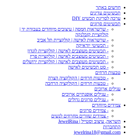
חדשים באתר
תכשיטים עדינים
ערכה לסריגת תכשיט DIY
תכשיטים סרוגים
- שרשראות חמסה | עיצובים מיוחדים בעבודת יד |
קולקציית קזבלנקה
- שרשראות לאישה | קולקציית תל אביב
- תכשיטי יודאיקה
- תכשיטים מעוצבים לאישה | קולקציית לונדון
- תכשיטים מעוצבים לאישה | קולקציית פריז
- תכשיטים מעוצבים לאישה | קולקציית ירושלים
- סט תכשיטים לאישה
טבעות חרוזים
- טבעות חרוזים | הקולקציה הצרה
- טבעות חרוזים | הקולקציה הרחבה
עגילים ארוכים
- עגילים אופנתיים ארוכים
- עגילים סרוגים גדולים
צמידים מיוחדים
- צמידים סרוגים
- צמידים שזורים מחרוזים לנשים
השראה, עיצוב וסטייל | JewelRina
התחברות
jewelrina18@gmail.com