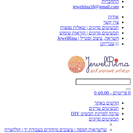
התחברות
jewelrina18@gmail.com
אודות
צרו קשר
תכשיטים סרוגים | שאלות נפוצות
תכשיטים סרוגים | הוראות שימוש
השראה, עיצוב וסטייל | JewelRina
עברית
0 פריט\ים - ₪0.00
0
חדשים באתר
תכשיטים עדינים
ערכה לסריגת תכשיט DIY
תכשיטים סרוגים
שרשראות חמסה | עיצובים מיוחדים בעבודת יד | קולקציית