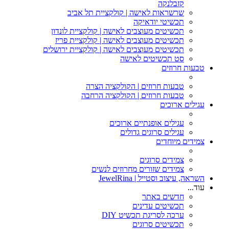
קזבלנקה
שרשראות לאישה | קולקציית תל אביב
תכשיטי יודאיקה
תכשיטים מעוצבים לאישה | קולקציית לונדון
תכשיטים מעוצבים לאישה | קולקציית פריז
תכשיטים מעוצבים לאישה | קולקציית ירושלים
סט תכשיטים לאישה
טבעות חרוזים
טבעות חרוזים | הקולקציה הצרה
טבעות חרוזים | הקולקציה הרחבה
עגילים ארוכים
עגילים אופנתיים ארוכים
עגילים סרוגים גדולים
צמידים מיוחדים
צמידים סרוגים
צמידים שזורים מחרוזים לנשים
השראה, עיצוב וסטייל | JewelRina
עוד...
חדשים באתר
תכשיטים עדינים
ערכה לסריגת תכשיט DIY
תכשיטים סרוגים