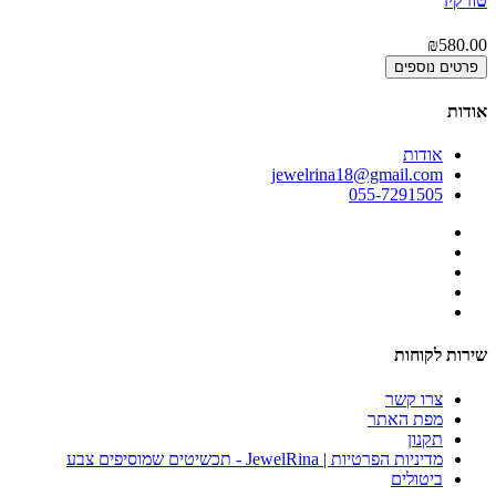
טורקיז
00
₪580.00
פרטים נוספים
אודות
אודות
jewelrina18@gmail.com
055-7291505
שירות לקוחות
צרו קשר
מפת האתר
תקנון
מדיניות הפרטיות | JewelRina - תכשיטים שמוסיפים צבע
ביטולים