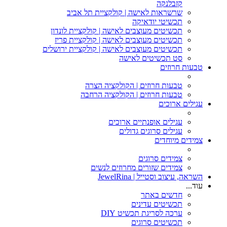
קזבלנקה
שרשראות לאישה | קולקציית תל אביב
תכשיטי יודאיקה
תכשיטים מעוצבים לאישה | קולקציית לונדון
תכשיטים מעוצבים לאישה | קולקציית פריז
תכשיטים מעוצבים לאישה | קולקציית ירושלים
סט תכשיטים לאישה
טבעות חרוזים
טבעות חרוזים | הקולקציה הצרה
טבעות חרוזים | הקולקציה הרחבה
עגילים ארוכים
עגילים אופנתיים ארוכים
עגילים סרוגים גדולים
צמידים מיוחדים
צמידים סרוגים
צמידים שזורים מחרוזים לנשים
השראה, עיצוב וסטייל | JewelRina
עוד...
חדשים באתר
תכשיטים עדינים
ערכה לסריגת תכשיט DIY
תכשיטים סרוגים