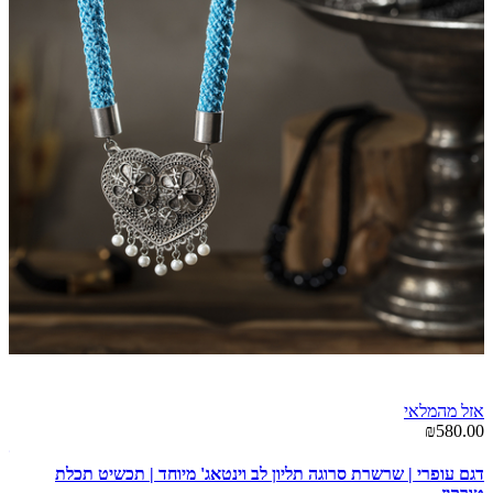
אזל מהמלאי
00
₪580.00
שר
דגם עופרי | שרשרת סרוגה תליון לב וינטאג' מיוחד | תכשיט תכלת