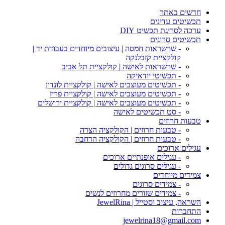
חדשים באתר
תכשיטים עדינים
ערכה לסריגת תכשיט DIY
תכשיטים סרוגים
- שרשראות חמסה | עיצובים מיוחדים בעבודת יד |
קולקציית קזבלנקה
- שרשראות לאישה | קולקציית תל אביב
- תכשיטי יודאיקה
- תכשיטים מעוצבים לאישה | קולקציית לונדון
- תכשיטים מעוצבים לאישה | קולקציית פריז
- תכשיטים מעוצבים לאישה | קולקציית ירושלים
- סט תכשיטים לאישה
טבעות חרוזים
- טבעות חרוזים | הקולקציה הצרה
- טבעות חרוזים | הקולקציה הרחבה
עגילים ארוכים
- עגילים אופנתיים ארוכים
- עגילים סרוגים גדולים
צמידים מיוחדים
- צמידים סרוגים
- צמידים שזורים מחרוזים לנשים
השראה, עיצוב וסטייל | JewelRina
התחברות
jewelrina18@gmail.com