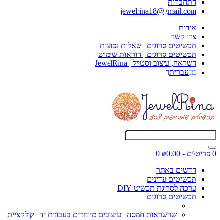
התחברות
jewelrina18@gmail.com
אודות
צרו קשר
תכשיטים סרוגים | שאלות נפוצות
תכשיטים סרוגים | הוראות שימוש
השראה, עיצוב וסטייל | JewelRina
עברית
0 פריט\ים - ₪0.00
0
חדשים באתר
תכשיטים עדינים
ערכה לסריגת תכשיט DIY
תכשיטים סרוגים
שרשראות חמסה | עיצובים מיוחדים בעבודת יד | קולקציית