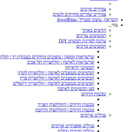
צמידים סרוגים
צמידים שזורים מחרוזים לנשים
השראה, עיצוב וסטייל | JewelRina
עוד...
חדשים באתר
תכשיטים עדינים
ערכה לסריגת תכשיט DIY
תכשיטים סרוגים
שרשראות חמסה | עיצובים מיוחדים בעבודת יד | קולקצ
שרשראות לאישה | קולקציית תל אביב
תכשיטי יודאיקה
תכשיטים מעוצבים לאישה | קולקציית לונדון
תכשיטים מעוצבים לאישה | קולקציית פריז
תכשיטים מעוצבים לאישה | קולקציית ירושלים
סט תכשיטים לאישה
טבעות חרוזים
טבעות חרוזים | הקולקציה הצרה
טבעות חרוזים | הקולקציה הרחבה
עגילים ארוכים
עגילים אופנתיים ארוכים
עגילים סרוגים גדולים