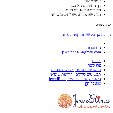
אתר מוצפן
דף התשלום מאובטח
החזרות עד 14 יום חינם
חנות ישראלית. משלוחים מישראל
קנייה בטוחה
מידע נוסף על שירות קניה בטוחה
התחברות
jewelrina18@gmail.com
אודות
צרו קשר
תכשיטים סרוגים | שאלות נפוצות
תכשיטים סרוגים | הוראות שימוש
השראה, עיצוב וסטייל | JewelRina
עברית