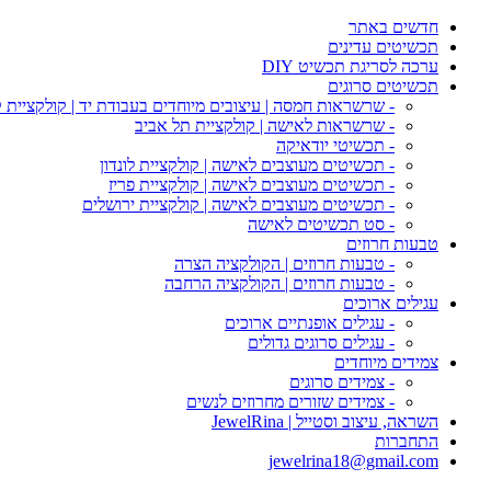
חדשים באתר
תכשיטים עדינים
ערכה לסריגת תכשיט DIY
תכשיטים סרוגים
- שרשראות חמסה | עיצובים מיוחדים בעבודת יד | קולקציית 
- שרשראות לאישה | קולקציית תל אביב
- תכשיטי יודאיקה
- תכשיטים מעוצבים לאישה | קולקציית לונדון
- תכשיטים מעוצבים לאישה | קולקציית פריז
- תכשיטים מעוצבים לאישה | קולקציית ירושלים
- סט תכשיטים לאישה
טבעות חרוזים
- טבעות חרוזים | הקולקציה הצרה
- טבעות חרוזים | הקולקציה הרחבה
עגילים ארוכים
- עגילים אופנתיים ארוכים
- עגילים סרוגים גדולים
צמידים מיוחדים
- צמידים סרוגים
- צמידים שזורים מחרוזים לנשים
השראה, עיצוב וסטייל | JewelRina
התחברות
jewelrina18@gmail.com