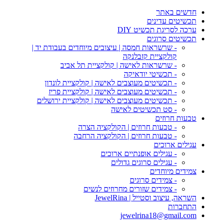
חדשים באתר
תכשיטים עדינים
ערכה לסריגת תכשיט DIY
תכשיטים סרוגים
- שרשראות חמסה | עיצובים מיוחדים בעבודת יד |
קולקציית קזבלנקה
- שרשראות לאישה | קולקציית תל אביב
- תכשיטי יודאיקה
- תכשיטים מעוצבים לאישה | קולקציית לונדון
- תכשיטים מעוצבים לאישה | קולקציית פריז
- תכשיטים מעוצבים לאישה | קולקציית ירושלים
- סט תכשיטים לאישה
טבעות חרוזים
- טבעות חרוזים | הקולקציה הצרה
- טבעות חרוזים | הקולקציה הרחבה
עגילים ארוכים
- עגילים אופנתיים ארוכים
- עגילים סרוגים גדולים
צמידים מיוחדים
- צמידים סרוגים
- צמידים שזורים מחרוזים לנשים
השראה, עיצוב וסטייל | JewelRina
התחברות
jewelrina18@gmail.com