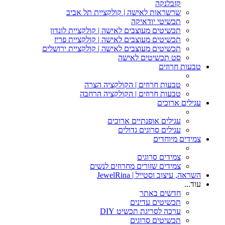
קזבלנקה
שרשראות לאישה | קולקציית תל אביב
תכשיטי יודאיקה
תכשיטים מעוצבים לאישה | קולקציית לונדון
תכשיטים מעוצבים לאישה | קולקציית פריז
תכשיטים מעוצבים לאישה | קולקציית ירושלים
סט תכשיטים לאישה
טבעות חרוזים
טבעות חרוזים | הקולקציה הצרה
טבעות חרוזים | הקולקציה הרחבה
עגילים ארוכים
עגילים אופנתיים ארוכים
עגילים סרוגים גדולים
צמידים מיוחדים
צמידים סרוגים
צמידים שזורים מחרוזים לנשים
השראה, עיצוב וסטייל | JewelRina
עוד...
חדשים באתר
תכשיטים עדינים
ערכה לסריגת תכשיט DIY
תכשיטים סרוגים