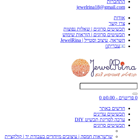
התחברות
jewelrina18@gmail.com
אודות
צרו קשר
תכשיטים סרוגים | שאלות נפוצות
תכשיטים סרוגים | הוראות שימוש
השראה, עיצוב וסטייל | JewelRina
עברית
0 פריט\ים - ₪0.00
0
חדשים באתר
תכשיטים עדינים
ערכה לסריגת תכשיט DIY
תכשיטים סרוגים
שרשראות חמסה | עיצובים מיוחדים בעבודת יד | קולקציית