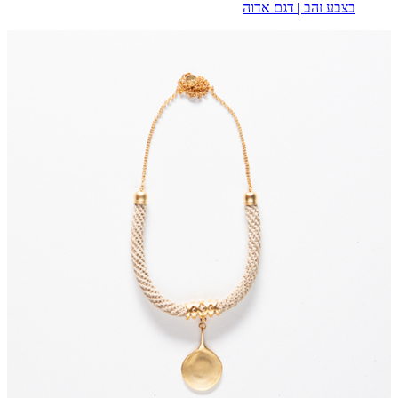
בצבע זהב | דגם אדוה