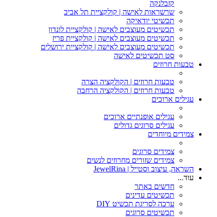
קזבלנקה
שרשראות לאישה | קולקציית תל אביב
תכשיטי יודאיקה
תכשיטים מעוצבים לאישה | קולקציית לונדון
תכשיטים מעוצבים לאישה | קולקציית פריז
תכשיטים מעוצבים לאישה | קולקציית ירושלים
סט תכשיטים לאישה
טבעות חרוזים
טבעות חרוזים | הקולקציה הצרה
טבעות חרוזים | הקולקציה הרחבה
עגילים ארוכים
עגילים אופנתיים ארוכים
עגילים סרוגים גדולים
צמידים מיוחדים
צמידים סרוגים
צמידים שזורים מחרוזים לנשים
השראה, עיצוב וסטייל | JewelRina
עוד...
חדשים באתר
תכשיטים עדינים
ערכה לסריגת תכשיט DIY
תכשיטים סרוגים