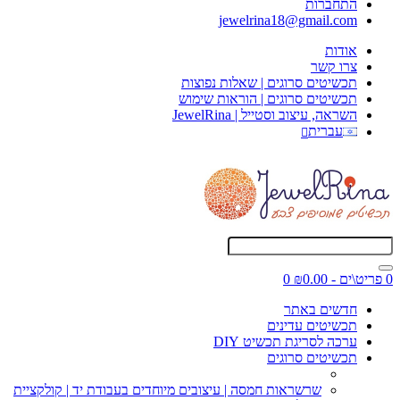
התחברות
jewelrina18@gmail.com
אודות
צרו קשר
תכשיטים סרוגים | שאלות נפוצות
תכשיטים סרוגים | הוראות שימוש
השראה, עיצוב וסטייל | JewelRina
עברית
0 פריט\ים - ₪0.00
0
חדשים באתר
תכשיטים עדינים
ערכה לסריגת תכשיט DIY
תכשיטים סרוגים
שרשראות חמסה | עיצובים מיוחדים בעבודת יד | קולקציית