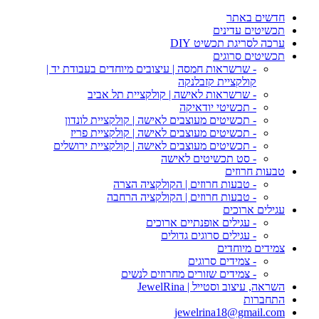
חדשים באתר
תכשיטים עדינים
ערכה לסריגת תכשיט DIY
תכשיטים סרוגים
- שרשראות חמסה | עיצובים מיוחדים בעבודת יד |
קולקציית קזבלנקה
- שרשראות לאישה | קולקציית תל אביב
- תכשיטי יודאיקה
- תכשיטים מעוצבים לאישה | קולקציית לונדון
- תכשיטים מעוצבים לאישה | קולקציית פריז
- תכשיטים מעוצבים לאישה | קולקציית ירושלים
- סט תכשיטים לאישה
טבעות חרוזים
- טבעות חרוזים | הקולקציה הצרה
- טבעות חרוזים | הקולקציה הרחבה
עגילים ארוכים
- עגילים אופנתיים ארוכים
- עגילים סרוגים גדולים
צמידים מיוחדים
- צמידים סרוגים
- צמידים שזורים מחרוזים לנשים
השראה, עיצוב וסטייל | JewelRina
התחברות
jewelrina18@gmail.com