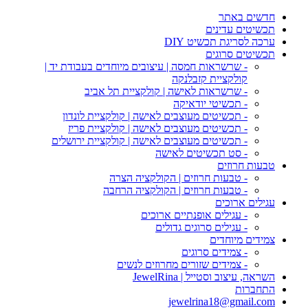
חדשים באתר
תכשיטים עדינים
ערכה לסריגת תכשיט DIY
תכשיטים סרוגים
- שרשראות חמסה | עיצובים מיוחדים בעבודת יד |
קולקציית קזבלנקה
- שרשראות לאישה | קולקציית תל אביב
- תכשיטי יודאיקה
- תכשיטים מעוצבים לאישה | קולקציית לונדון
- תכשיטים מעוצבים לאישה | קולקציית פריז
- תכשיטים מעוצבים לאישה | קולקציית ירושלים
- סט תכשיטים לאישה
טבעות חרוזים
- טבעות חרוזים | הקולקציה הצרה
- טבעות חרוזים | הקולקציה הרחבה
עגילים ארוכים
- עגילים אופנתיים ארוכים
- עגילים סרוגים גדולים
צמידים מיוחדים
- צמידים סרוגים
- צמידים שזורים מחרוזים לנשים
השראה, עיצוב וסטייל | JewelRina
התחברות
jewelrina18@gmail.com