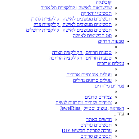
קזבלנקה
שרשראות לאישה | קולקציית תל אביב
תכשיטי יודאיקה
תכשיטים מעוצבים לאישה | קולקציית לונדון
תכשיטים מעוצבים לאישה | קולקציית פריז
תכשיטים מעוצבים לאישה | קולקציית ירושלים
סט תכשיטים לאישה
טבעות חרוזים
טבעות חרוזים | הקולקציה הצרה
טבעות חרוזים | הקולקציה הרחבה
עגילים ארוכים
עגילים אופנתיים ארוכים
עגילים סרוגים גדולים
צמידים מיוחדים
צמידים סרוגים
צמידים שזורים מחרוזים לנשים
השראה, עיצוב וסטייל | JewelRina
עוד...
חדשים באתר
תכשיטים עדינים
ערכה לסריגת תכשיט DIY
תכשיטים סרוגים