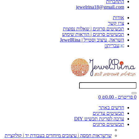
התחברות
jewelrina18@gmail.com
אודות
צרו קשר
תכשיטים סרוגים | שאלות נפוצות
תכשיטים סרוגים | הוראות שימוש
השראה, עיצוב וסטייל | JewelRina
עברית
0 פריט\ים - ₪0.00
0
חדשים באתר
תכשיטים עדינים
ערכה לסריגת תכשיט DIY
תכשיטים סרוגים
שרשראות חמסה | עיצובים מיוחדים בעבודת יד | קולקציית