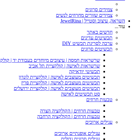
צמידים סרוגים
צמידים שזורים מחרוזים לנשים
השראה, עיצוב וסטייל | JewelRina
עוד...
חדשים באתר
תכשיטים עדינים
ערכה לסריגת תכשיט DIY
תכשיטים סרוגים
שרשראות חמסה | עיצובים מיוחדים בעבודת יד | קולקצ
שרשראות לאישה | קולקציית תל אביב
תכשיטי יודאיקה
תכשיטים מעוצבים לאישה | קולקציית לונדון
תכשיטים מעוצבים לאישה | קולקציית פריז
תכשיטים מעוצבים לאישה | קולקציית ירושלים
סט תכשיטים לאישה
טבעות חרוזים
טבעות חרוזים | הקולקציה הצרה
טבעות חרוזים | הקולקציה הרחבה
עגילים ארוכים
עגילים אופנתיים ארוכים
עגילים סרוגים גדולים