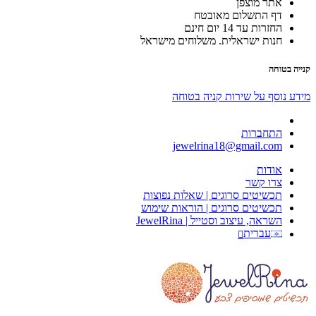
אתר מוצפן
דף התשלום מאובטח
החזרות עד 14 יום חינם
חנות ישראלית. משלוחים מישראל
קנייה בטוחה
מידע נוסף על שירות קניה בטוחה
התחברות
jewelrina18@gmail.com
אודות
צרו קשר
תכשיטים סרוגים | שאלות נפוצות
תכשיטים סרוגים | הוראות שימוש
השראה, עיצוב וסטייל | JewelRina
עברית