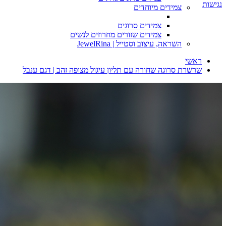
נגישות
צמידים מיוחדים
צמידים סרוגים
צמידים שזורים מחרוזים לנשים
השראה, עיצוב וסטייל | JewelRina
ראשי
שרשרת סרוגה שחורה עם תליון עיגול מצופה זהב | דגם ענבל