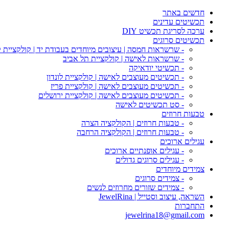
חדשים באתר
תכשיטים עדינים
ערכה לסריגת תכשיט DIY
תכשיטים סרוגים
- שרשראות חמסה | עיצובים מיוחדים בעבודת יד | קולקציית 
- שרשראות לאישה | קולקציית תל אביב
- תכשיטי יודאיקה
- תכשיטים מעוצבים לאישה | קולקציית לונדון
- תכשיטים מעוצבים לאישה | קולקציית פריז
- תכשיטים מעוצבים לאישה | קולקציית ירושלים
- סט תכשיטים לאישה
טבעות חרוזים
- טבעות חרוזים | הקולקציה הצרה
- טבעות חרוזים | הקולקציה הרחבה
עגילים ארוכים
- עגילים אופנתיים ארוכים
- עגילים סרוגים גדולים
צמידים מיוחדים
- צמידים סרוגים
- צמידים שזורים מחרוזים לנשים
השראה, עיצוב וסטייל | JewelRina
התחברות
jewelrina18@gmail.com