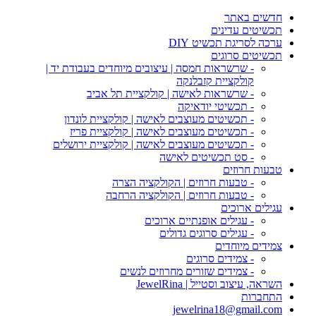
חדשים באתר
תכשיטים עדינים
ערכה לסריגת תכשיט DIY
תכשיטים סרוגים
- שרשראות חמסה | עיצובים מיוחדים בעבודת יד |
קולקציית קזבלנקה
- שרשראות לאישה | קולקציית תל אביב
- תכשיטי יודאיקה
- תכשיטים מעוצבים לאישה | קולקציית לונדון
- תכשיטים מעוצבים לאישה | קולקציית פריז
- תכשיטים מעוצבים לאישה | קולקציית ירושלים
- סט תכשיטים לאישה
טבעות חרוזים
- טבעות חרוזים | הקולקציה הצרה
- טבעות חרוזים | הקולקציה הרחבה
עגילים ארוכים
- עגילים אופנתיים ארוכים
- עגילים סרוגים גדולים
צמידים מיוחדים
- צמידים סרוגים
- צמידים שזורים מחרוזים לנשים
השראה, עיצוב וסטייל | JewelRina
התחברות
jewelrina18@gmail.com