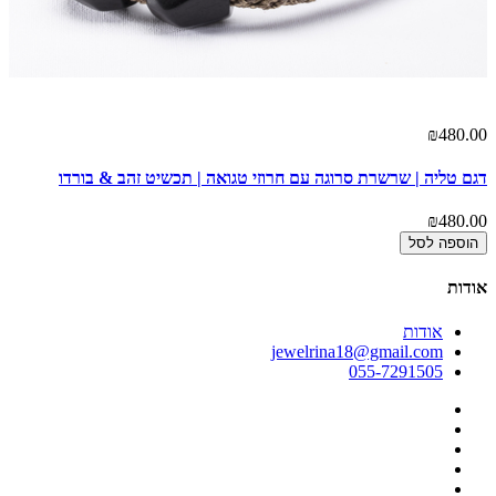
00
₪480.00
דגם טליה | שרשרת סרוגה עם חרוזי טגואה | תכשיט זהב & בורדו
דגם
00
₪480.00
הוספה לסל
אודות
אודות
jewelrina18@gmail.com
055-7291505