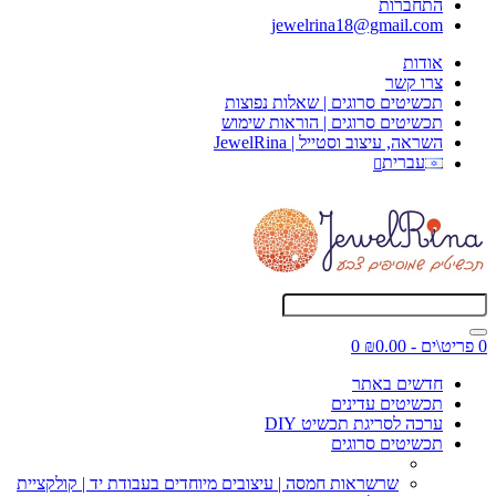
התחברות
jewelrina18@gmail.com
אודות
צרו קשר
תכשיטים סרוגים | שאלות נפוצות
תכשיטים סרוגים | הוראות שימוש
השראה, עיצוב וסטייל | JewelRina
עברית
0 פריט\ים - ₪0.00
0
חדשים באתר
תכשיטים עדינים
ערכה לסריגת תכשיט DIY
תכשיטים סרוגים
שרשראות חמסה | עיצובים מיוחדים בעבודת יד | קולקציית