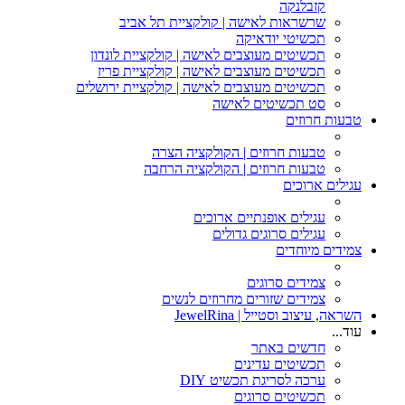
קזבלנקה
שרשראות לאישה | קולקציית תל אביב
תכשיטי יודאיקה
תכשיטים מעוצבים לאישה | קולקציית לונדון
תכשיטים מעוצבים לאישה | קולקציית פריז
תכשיטים מעוצבים לאישה | קולקציית ירושלים
סט תכשיטים לאישה
טבעות חרוזים
טבעות חרוזים | הקולקציה הצרה
טבעות חרוזים | הקולקציה הרחבה
עגילים ארוכים
עגילים אופנתיים ארוכים
עגילים סרוגים גדולים
צמידים מיוחדים
צמידים סרוגים
צמידים שזורים מחרוזים לנשים
השראה, עיצוב וסטייל | JewelRina
עוד...
חדשים באתר
תכשיטים עדינים
ערכה לסריגת תכשיט DIY
תכשיטים סרוגים