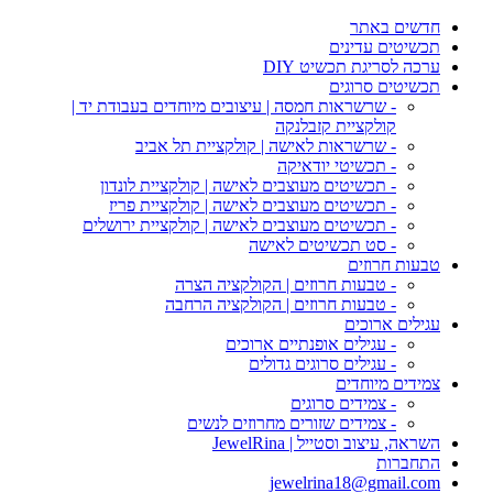
חדשים באתר
תכשיטים עדינים
ערכה לסריגת תכשיט DIY
תכשיטים סרוגים
- שרשראות חמסה | עיצובים מיוחדים בעבודת יד |
קולקציית קזבלנקה
- שרשראות לאישה | קולקציית תל אביב
- תכשיטי יודאיקה
- תכשיטים מעוצבים לאישה | קולקציית לונדון
- תכשיטים מעוצבים לאישה | קולקציית פריז
- תכשיטים מעוצבים לאישה | קולקציית ירושלים
- סט תכשיטים לאישה
טבעות חרוזים
- טבעות חרוזים | הקולקציה הצרה
- טבעות חרוזים | הקולקציה הרחבה
עגילים ארוכים
- עגילים אופנתיים ארוכים
- עגילים סרוגים גדולים
צמידים מיוחדים
- צמידים סרוגים
- צמידים שזורים מחרוזים לנשים
השראה, עיצוב וסטייל | JewelRina
התחברות
jewelrina18@gmail.com