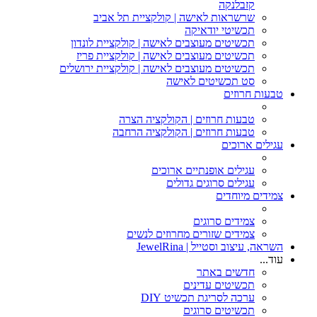
קזבלנקה
שרשראות לאישה | קולקציית תל אביב
תכשיטי יודאיקה
תכשיטים מעוצבים לאישה | קולקציית לונדון
תכשיטים מעוצבים לאישה | קולקציית פריז
תכשיטים מעוצבים לאישה | קולקציית ירושלים
סט תכשיטים לאישה
טבעות חרוזים
טבעות חרוזים | הקולקציה הצרה
טבעות חרוזים | הקולקציה הרחבה
עגילים ארוכים
עגילים אופנתיים ארוכים
עגילים סרוגים גדולים
צמידים מיוחדים
צמידים סרוגים
צמידים שזורים מחרוזים לנשים
השראה, עיצוב וסטייל | JewelRina
עוד...
חדשים באתר
תכשיטים עדינים
ערכה לסריגת תכשיט DIY
תכשיטים סרוגים