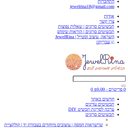
התחברות
jewelrina18@gmail.com
אודות
צרו קשר
תכשיטים סרוגים | שאלות נפוצות
תכשיטים סרוגים | הוראות שימוש
השראה, עיצוב וסטייל | JewelRina
עברית
0 פריט\ים - ₪0.00
0
חדשים באתר
תכשיטים עדינים
ערכה לסריגת תכשיט DIY
תכשיטים סרוגים
שרשראות חמסה | עיצובים מיוחדים בעבודת יד | קולקציית