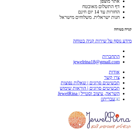
אתר מוצפן
דף התשלום מאובטח
החזרות עד 14 יום חינם
חנות ישראלית. משלוחים מישראל
קנייה בטוחה
מידע נוסף על שירות קניה בטוחה
התחברות
jewelrina18@gmail.com
אודות
צרו קשר
תכשיטים סרוגים | שאלות נפוצות
תכשיטים סרוגים | הוראות שימוש
השראה, עיצוב וסטייל | JewelRina
עברית