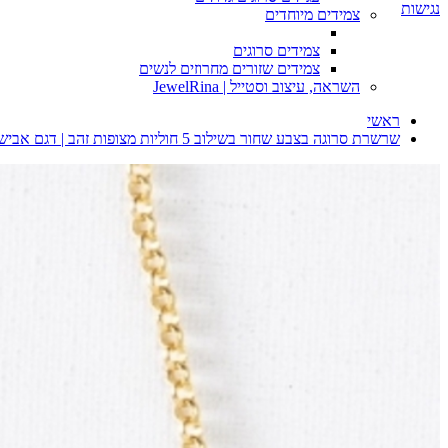
נגישות
צמידים מיוחדים
צמידים סרוגים
צמידים שזורים מחרוזים לנשים
השראה, עיצוב וסטייל | JewelRina
ראשי
שרשרת סרוגה בצבע שחור בשילוב 5 חוליות מצופות זהב | דגם אבישג