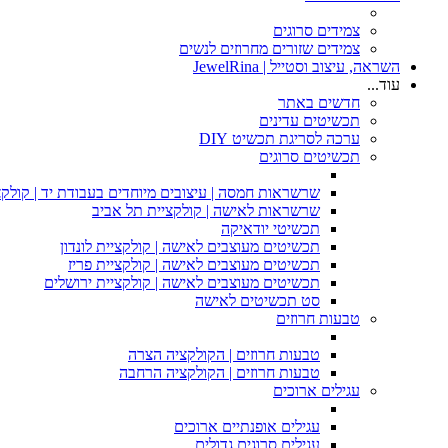
צמידים סרוגים
צמידים שזורים מחרוזים לנשים
השראה, עיצוב וסטייל | JewelRina
עוד...
חדשים באתר
תכשיטים עדינים
ערכה לסריגת תכשיט DIY
תכשיטים סרוגים
שרשראות חמסה | עיצובים מיוחדים בעבודת יד | קולקצ
שרשראות לאישה | קולקציית תל אביב
תכשיטי יודאיקה
תכשיטים מעוצבים לאישה | קולקציית לונדון
תכשיטים מעוצבים לאישה | קולקציית פריז
תכשיטים מעוצבים לאישה | קולקציית ירושלים
סט תכשיטים לאישה
טבעות חרוזים
טבעות חרוזים | הקולקציה הצרה
טבעות חרוזים | הקולקציה הרחבה
עגילים ארוכים
עגילים אופנתיים ארוכים
עגילים סרוגים גדולים