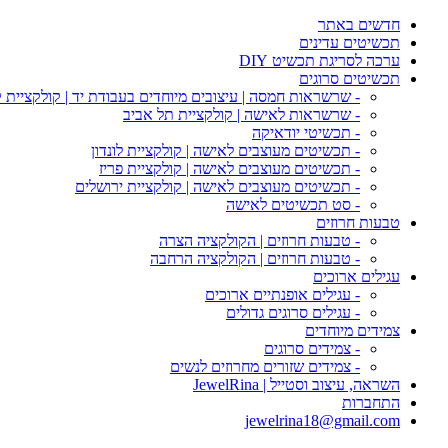
חדשים באתר
תכשיטים עדינים
ערכה לסריגת תכשיט DIY
תכשיטים סרוגים
- שרשראות חמסה | עיצובים מיוחדים בעבודת יד | קולקציית 
- שרשראות לאישה | קולקציית תל אביב
- תכשיטי יודאיקה
- תכשיטים מעוצבים לאישה | קולקציית לונדון
- תכשיטים מעוצבים לאישה | קולקציית פריז
- תכשיטים מעוצבים לאישה | קולקציית ירושלים
- סט תכשיטים לאישה
טבעות חרוזים
- טבעות חרוזים | הקולקציה הצרה
- טבעות חרוזים | הקולקציה הרחבה
עגילים ארוכים
- עגילים אופנתיים ארוכים
- עגילים סרוגים גדולים
צמידים מיוחדים
- צמידים סרוגים
- צמידים שזורים מחרוזים לנשים
השראה, עיצוב וסטייל | JewelRina
התחברות
jewelrina18@gmail.com