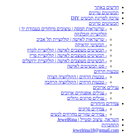
חדשים באתר
תכשיטים עדינים
ערכה לסריגת תכשיט DIY
תכשיטים סרוגים
- שרשראות חמסה | עיצובים מיוחדים בעבודת יד |
קולקציית קזבלנקה
- שרשראות לאישה | קולקציית תל אביב
- תכשיטי יודאיקה
- תכשיטים מעוצבים לאישה | קולקציית לונדון
- תכשיטים מעוצבים לאישה | קולקציית פריז
- תכשיטים מעוצבים לאישה | קולקציית ירושלים
- סט תכשיטים לאישה
טבעות חרוזים
- טבעות חרוזים | הקולקציה הצרה
- טבעות חרוזים | הקולקציה הרחבה
עגילים ארוכים
- עגילים אופנתיים ארוכים
- עגילים סרוגים גדולים
צמידים מיוחדים
- צמידים סרוגים
- צמידים שזורים מחרוזים לנשים
השראה, עיצוב וסטייל | JewelRina
התחברות
jewelrina18@gmail.com