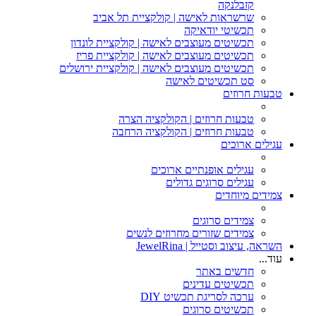
קזבלנקה
שרשראות לאישה | קולקציית תל אביב
תכשיטי יודאיקה
תכשיטים מעוצבים לאישה | קולקציית לונדון
תכשיטים מעוצבים לאישה | קולקציית פריז
תכשיטים מעוצבים לאישה | קולקציית ירושלים
סט תכשיטים לאישה
טבעות חרוזים
טבעות חרוזים | הקולקציה הצרה
טבעות חרוזים | הקולקציה הרחבה
עגילים ארוכים
עגילים אופנתיים ארוכים
עגילים סרוגים גדולים
צמידים מיוחדים
צמידים סרוגים
צמידים שזורים מחרוזים לנשים
השראה, עיצוב וסטייל | JewelRina
עוד...
חדשים באתר
תכשיטים עדינים
ערכה לסריגת תכשיט DIY
תכשיטים סרוגים