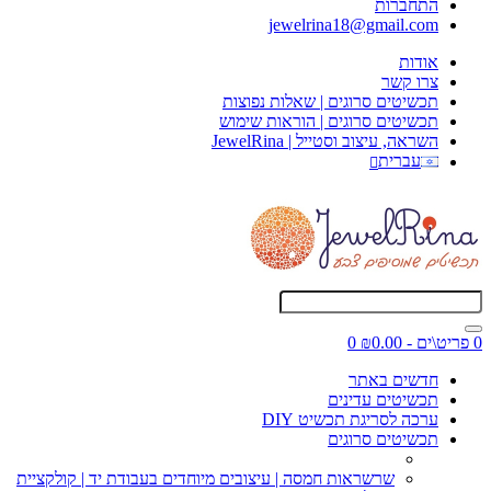
התחברות
jewelrina18@gmail.com
אודות
צרו קשר
תכשיטים סרוגים | שאלות נפוצות
תכשיטים סרוגים | הוראות שימוש
השראה, עיצוב וסטייל | JewelRina
עברית
0 פריט\ים - ₪0.00
0
חדשים באתר
תכשיטים עדינים
ערכה לסריגת תכשיט DIY
תכשיטים סרוגים
שרשראות חמסה | עיצובים מיוחדים בעבודת יד | קולקציית