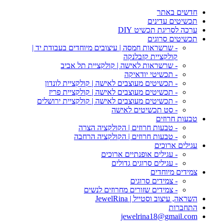
חדשים באתר
תכשיטים עדינים
ערכה לסריגת תכשיט DIY
תכשיטים סרוגים
- שרשראות חמסה | עיצובים מיוחדים בעבודת יד |
קולקציית קזבלנקה
- שרשראות לאישה | קולקציית תל אביב
- תכשיטי יודאיקה
- תכשיטים מעוצבים לאישה | קולקציית לונדון
- תכשיטים מעוצבים לאישה | קולקציית פריז
- תכשיטים מעוצבים לאישה | קולקציית ירושלים
- סט תכשיטים לאישה
טבעות חרוזים
- טבעות חרוזים | הקולקציה הצרה
- טבעות חרוזים | הקולקציה הרחבה
עגילים ארוכים
- עגילים אופנתיים ארוכים
- עגילים סרוגים גדולים
צמידים מיוחדים
- צמידים סרוגים
- צמידים שזורים מחרוזים לנשים
השראה, עיצוב וסטייל | JewelRina
התחברות
jewelrina18@gmail.com