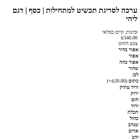
ערכה לסריגת תכשיט למתחילות | כסף | דגם
ליהי
זמינות: קיים במלאי
₪340.00
צבע החוט
אפור בהיר
אפור
אפור כהה
שחור
לבן
כתום
(₪20.00+)
ורוד עתיק
ירוק
חום
ורוד
תכלת
כחול
שנהב
אדום
זהב