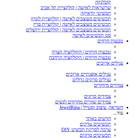
קזבלנקה
שרשראות לאישה | קולקציית תל אביב
תכשיטי יודאיקה
תכשיטים מעוצבים לאישה | קולקציית לונדון
תכשיטים מעוצבים לאישה | קולקציית פריז
תכשיטים מעוצבים לאישה | קולקציית ירושלים
סט תכשיטים לאישה
טבעות חרוזים
טבעות חרוזים | הקולקציה הצרה
טבעות חרוזים | הקולקציה הרחבה
עגילים ארוכים
עגילים אופנתיים ארוכים
עגילים סרוגים גדולים
צמידים מיוחדים
צמידים סרוגים
צמידים שזורים מחרוזים לנשים
השראה, עיצוב וסטייל | JewelRina
עוד...
חדשים באתר
תכשיטים עדינים
ערכה לסריגת תכשיט DIY
תכשיטים סרוגים