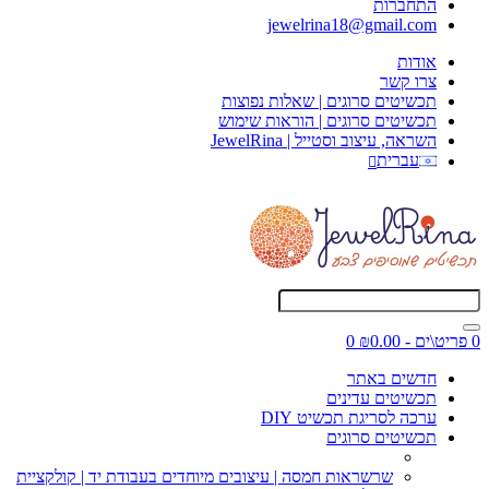
התחברות
jewelrina18@gmail.com
אודות
צרו קשר
תכשיטים סרוגים | שאלות נפוצות
תכשיטים סרוגים | הוראות שימוש
השראה, עיצוב וסטייל | JewelRina
עברית
0 פריט\ים - ₪0.00
0
חדשים באתר
תכשיטים עדינים
ערכה לסריגת תכשיט DIY
תכשיטים סרוגים
שרשראות חמסה | עיצובים מיוחדים בעבודת יד | קולקציית