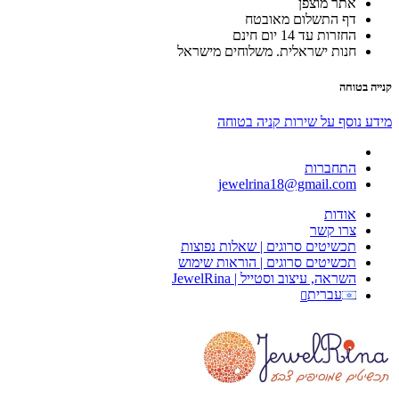
אתר מוצפן
דף התשלום מאובטח
החזרות עד 14 יום חינם
חנות ישראלית. משלוחים מישראל
קנייה בטוחה
מידע נוסף על שירות קניה בטוחה
התחברות
jewelrina18@gmail.com
אודות
צרו קשר
תכשיטים סרוגים | שאלות נפוצות
תכשיטים סרוגים | הוראות שימוש
השראה, עיצוב וסטייל | JewelRina
עברית