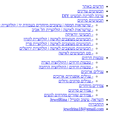
חדשים באתר
תכשיטים עדינים
ערכה לסריגת תכשיט DIY
תכשיטים סרוגים
- שרשראות חמסה | עיצובים מיוחדים בעבודת יד | קולקציית 
- שרשראות לאישה | קולקציית תל אביב
- תכשיטי יודאיקה
- תכשיטים מעוצבים לאישה | קולקציית לונדון
- תכשיטים מעוצבים לאישה | קולקציית פריז
- תכשיטים מעוצבים לאישה | קולקציית ירושלים
- סט תכשיטים לאישה
טבעות חרוזים
- טבעות חרוזים | הקולקציה הצרה
- טבעות חרוזים | הקולקציה הרחבה
עגילים ארוכים
- עגילים אופנתיים ארוכים
- עגילים סרוגים גדולים
צמידים מיוחדים
- צמידים סרוגים
- צמידים שזורים מחרוזים לנשים
השראה, עיצוב וסטייל | JewelRina
התחברות
jewelrina18@gmail.com