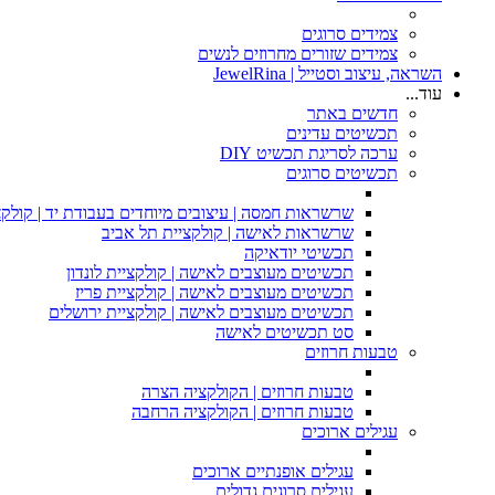
צמידים סרוגים
צמידים שזורים מחרוזים לנשים
השראה, עיצוב וסטייל | JewelRina
עוד...
חדשים באתר
תכשיטים עדינים
ערכה לסריגת תכשיט DIY
תכשיטים סרוגים
שרשראות חמסה | עיצובים מיוחדים בעבודת יד | קולקצ
שרשראות לאישה | קולקציית תל אביב
תכשיטי יודאיקה
תכשיטים מעוצבים לאישה | קולקציית לונדון
תכשיטים מעוצבים לאישה | קולקציית פריז
תכשיטים מעוצבים לאישה | קולקציית ירושלים
סט תכשיטים לאישה
טבעות חרוזים
טבעות חרוזים | הקולקציה הצרה
טבעות חרוזים | הקולקציה הרחבה
עגילים ארוכים
עגילים אופנתיים ארוכים
עגילים סרוגים גדולים