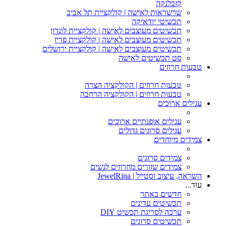
קזבלנקה
שרשראות לאישה | קולקציית תל אביב
תכשיטי יודאיקה
תכשיטים מעוצבים לאישה | קולקציית לונדון
תכשיטים מעוצבים לאישה | קולקציית פריז
תכשיטים מעוצבים לאישה | קולקציית ירושלים
סט תכשיטים לאישה
טבעות חרוזים
טבעות חרוזים | הקולקציה הצרה
טבעות חרוזים | הקולקציה הרחבה
עגילים ארוכים
עגילים אופנתיים ארוכים
עגילים סרוגים גדולים
צמידים מיוחדים
צמידים סרוגים
צמידים שזורים מחרוזים לנשים
השראה, עיצוב וסטייל | JewelRina
עוד...
חדשים באתר
תכשיטים עדינים
ערכה לסריגת תכשיט DIY
תכשיטים סרוגים