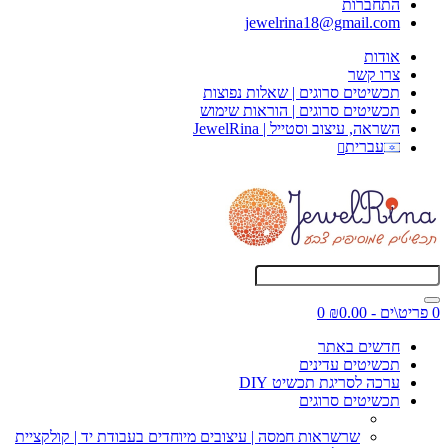
התחברות
jewelrina18@gmail.com
אודות
צרו קשר
תכשיטים סרוגים | שאלות נפוצות
תכשיטים סרוגים | הוראות שימוש
השראה, עיצוב וסטייל | JewelRina
עברית
0 פריט\ים - ₪0.00
0
חדשים באתר
תכשיטים עדינים
ערכה לסריגת תכשיט DIY
תכשיטים סרוגים
שרשראות חמסה | עיצובים מיוחדים בעבודת יד | קולקציית