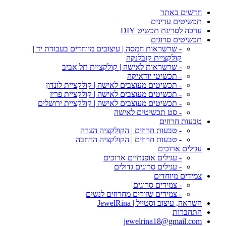
חדשים באתר
תכשיטים עדינים
ערכה לסריגת תכשיט DIY
תכשיטים סרוגים
- שרשראות חמסה | עיצובים מיוחדים בעבודת יד |
קולקציית קזבלנקה
- שרשראות לאישה | קולקציית תל אביב
- תכשיטי יודאיקה
- תכשיטים מעוצבים לאישה | קולקציית לונדון
- תכשיטים מעוצבים לאישה | קולקציית פריז
- תכשיטים מעוצבים לאישה | קולקציית ירושלים
- סט תכשיטים לאישה
טבעות חרוזים
- טבעות חרוזים | הקולקציה הצרה
- טבעות חרוזים | הקולקציה הרחבה
עגילים ארוכים
- עגילים אופנתיים ארוכים
- עגילים סרוגים גדולים
צמידים מיוחדים
- צמידים סרוגים
- צמידים שזורים מחרוזים לנשים
השראה, עיצוב וסטייל | JewelRina
התחברות
jewelrina18@gmail.com