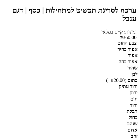
ערכה לסריגת תכשיט למתחילות | כסף | דגם
ענבל
זמינות: קיים במלאי
₪360.00
צבע החוט
אפור בהיר
אפור
אפור כהה
שחור
לבן
כתום
(₪20.00+)
ורוד עתיק
ירוק
חום
ורוד
תכלת
כחול
שנהב
אדום
זהב