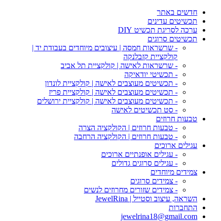
חדשים באתר
תכשיטים עדינים
ערכה לסריגת תכשיט DIY
תכשיטים סרוגים
- שרשראות חמסה | עיצובים מיוחדים בעבודת יד |
קולקציית קזבלנקה
- שרשראות לאישה | קולקציית תל אביב
- תכשיטי יודאיקה
- תכשיטים מעוצבים לאישה | קולקציית לונדון
- תכשיטים מעוצבים לאישה | קולקציית פריז
- תכשיטים מעוצבים לאישה | קולקציית ירושלים
- סט תכשיטים לאישה
טבעות חרוזים
- טבעות חרוזים | הקולקציה הצרה
- טבעות חרוזים | הקולקציה הרחבה
עגילים ארוכים
- עגילים אופנתיים ארוכים
- עגילים סרוגים גדולים
צמידים מיוחדים
- צמידים סרוגים
- צמידים שזורים מחרוזים לנשים
השראה, עיצוב וסטייל | JewelRina
התחברות
jewelrina18@gmail.com