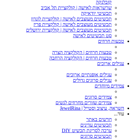
קזבלנקה
שרשראות לאישה | קולקציית תל אביב
תכשיטי יודאיקה
תכשיטים מעוצבים לאישה | קולקציית לונדון
תכשיטים מעוצבים לאישה | קולקציית פריז
תכשיטים מעוצבים לאישה | קולקציית ירושלים
סט תכשיטים לאישה
טבעות חרוזים
טבעות חרוזים | הקולקציה הצרה
טבעות חרוזים | הקולקציה הרחבה
עגילים ארוכים
עגילים אופנתיים ארוכים
עגילים סרוגים גדולים
צמידים מיוחדים
צמידים סרוגים
צמידים שזורים מחרוזים לנשים
השראה, עיצוב וסטייל | JewelRina
עוד...
חדשים באתר
תכשיטים עדינים
ערכה לסריגת תכשיט DIY
תכשיטים סרוגים