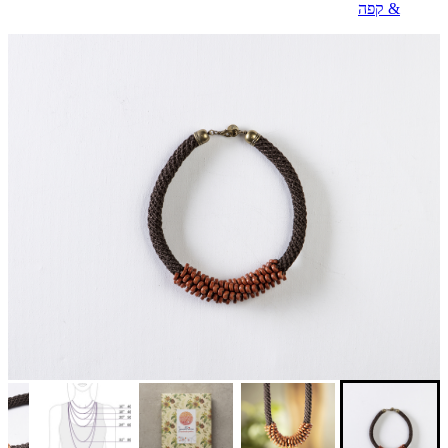
& קפה