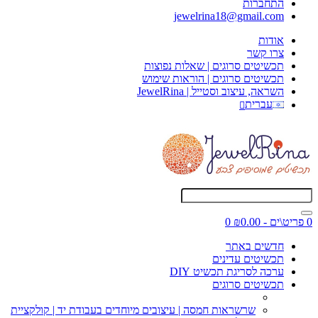
התחברות
jewelrina18@gmail.com
אודות
צרו קשר
תכשיטים סרוגים | שאלות נפוצות
תכשיטים סרוגים | הוראות שימוש
השראה, עיצוב וסטייל | JewelRina
עברית
0 פריט\ים - ₪0.00
0
חדשים באתר
תכשיטים עדינים
ערכה לסריגת תכשיט DIY
תכשיטים סרוגים
שרשראות חמסה | עיצובים מיוחדים בעבודת יד | קולקציית