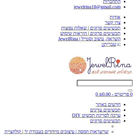
התחברות
jewelrina18@gmail.com
אודות
צרו קשר
תכשיטים סרוגים | שאלות נפוצות
תכשיטים סרוגים | הוראות שימוש
השראה, עיצוב וסטייל | JewelRina
עברית
0 פריט\ים - ₪0.00
0
חדשים באתר
תכשיטים עדינים
ערכה לסריגת תכשיט DIY
תכשיטים סרוגים
שרשראות חמסה | עיצובים מיוחדים בעבודת יד | קולקציית