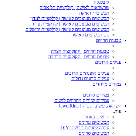
קזבלנקה
שרשראות לאישה | קולקציית תל אביב
תכשיטי יודאיקה
תכשיטים מעוצבים לאישה | קולקציית לונדון
תכשיטים מעוצבים לאישה | קולקציית פריז
תכשיטים מעוצבים לאישה | קולקציית ירושלים
סט תכשיטים לאישה
טבעות חרוזים
טבעות חרוזים | הקולקציה הצרה
טבעות חרוזים | הקולקציה הרחבה
עגילים ארוכים
עגילים אופנתיים ארוכים
עגילים סרוגים גדולים
צמידים מיוחדים
צמידים סרוגים
צמידים שזורים מחרוזים לנשים
השראה, עיצוב וסטייל | JewelRina
עוד...
חדשים באתר
תכשיטים עדינים
ערכה לסריגת תכשיט DIY
תכשיטים סרוגים