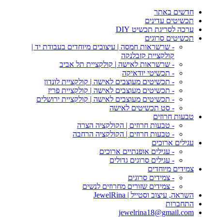
חדשים באתר
תכשיטים עדינים
ערכה לסריגת תכשיט DIY
תכשיטים סרוגים
- שרשראות חמסה | עיצובים מיוחדים בעבודת יד |
קולקציית קזבלנקה
- שרשראות לאישה | קולקציית תל אביב
- תכשיטי יודאיקה
- תכשיטים מעוצבים לאישה | קולקציית לונדון
- תכשיטים מעוצבים לאישה | קולקציית פריז
- תכשיטים מעוצבים לאישה | קולקציית ירושלים
- סט תכשיטים לאישה
טבעות חרוזים
- טבעות חרוזים | הקולקציה הצרה
- טבעות חרוזים | הקולקציה הרחבה
עגילים ארוכים
- עגילים אופנתיים ארוכים
- עגילים סרוגים גדולים
צמידים מיוחדים
- צמידים סרוגים
- צמידים שזורים מחרוזים לנשים
השראה, עיצוב וסטייל | JewelRina
התחברות
jewelrina18@gmail.com