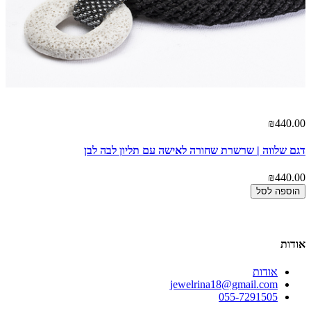
00
₪440.00
דגם שלווה | שרשרת שחורה לאישה עם תליון לבה לבן
דג
00
₪440.00
הוספה לסל
אודות
אודות
jewelrina18@gmail.com
055-7291505