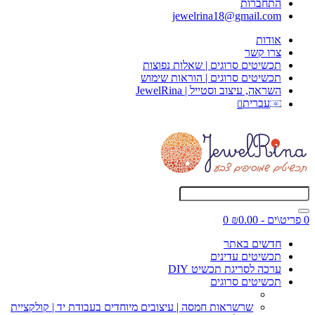
התחברות
jewelrina18@gmail.com
אודות
צרו קשר
תכשיטים סרוגים | שאלות נפוצות
תכשיטים סרוגים | הוראות שימוש
השראה, עיצוב וסטייל | JewelRina
עברית
0 פריט\ים - ₪0.00
0
חדשים באתר
תכשיטים עדינים
ערכה לסריגת תכשיט DIY
תכשיטים סרוגים
שרשראות חמסה | עיצובים מיוחדים בעבודת יד | קולקציית