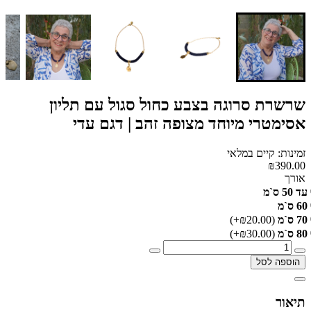
שרשרת סרוגה בצבע כחול סגול עם תליון
אסימטרי מיוחד מצופה זהב | דגם עדי
זמינות: קיים במלאי
₪390.00
אורך
עד 50 ס`מ
60 ס`מ
70 ס`מ
(₪20.00+)
80 ס`מ
(₪30.00+)
הוספה לסל
תיאור