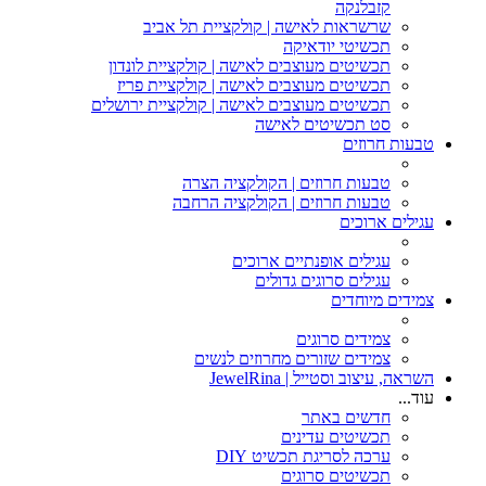
קזבלנקה
שרשראות לאישה | קולקציית תל אביב
תכשיטי יודאיקה
תכשיטים מעוצבים לאישה | קולקציית לונדון
תכשיטים מעוצבים לאישה | קולקציית פריז
תכשיטים מעוצבים לאישה | קולקציית ירושלים
סט תכשיטים לאישה
טבעות חרוזים
טבעות חרוזים | הקולקציה הצרה
טבעות חרוזים | הקולקציה הרחבה
עגילים ארוכים
עגילים אופנתיים ארוכים
עגילים סרוגים גדולים
צמידים מיוחדים
צמידים סרוגים
צמידים שזורים מחרוזים לנשים
השראה, עיצוב וסטייל | JewelRina
עוד...
חדשים באתר
תכשיטים עדינים
ערכה לסריגת תכשיט DIY
תכשיטים סרוגים