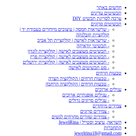
חדשים באתר
תכשיטים עדינים
ערכה לסריגת תכשיט DIY
תכשיטים סרוגים
- שרשראות חמסה | עיצובים מיוחדים בעבודת יד |
קולקציית קזבלנקה
- שרשראות לאישה | קולקציית תל אביב
- תכשיטי יודאיקה
- תכשיטים מעוצבים לאישה | קולקציית לונדון
- תכשיטים מעוצבים לאישה | קולקציית פריז
- תכשיטים מעוצבים לאישה | קולקציית ירושלים
- סט תכשיטים לאישה
טבעות חרוזים
- טבעות חרוזים | הקולקציה הצרה
- טבעות חרוזים | הקולקציה הרחבה
עגילים ארוכים
- עגילים אופנתיים ארוכים
- עגילים סרוגים גדולים
צמידים מיוחדים
- צמידים סרוגים
- צמידים שזורים מחרוזים לנשים
השראה, עיצוב וסטייל | JewelRina
התחברות
jewelrina18@gmail.com