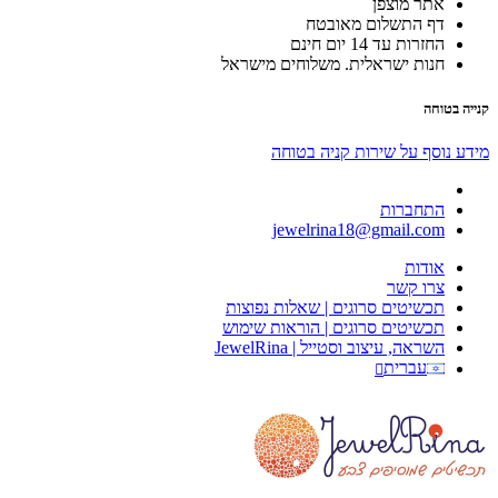
אתר מוצפן
דף התשלום מאובטח
החזרות עד 14 יום חינם
חנות ישראלית. משלוחים מישראל
קנייה בטוחה
מידע נוסף על שירות קניה בטוחה
התחברות
jewelrina18@gmail.com
אודות
צרו קשר
תכשיטים סרוגים | שאלות נפוצות
תכשיטים סרוגים | הוראות שימוש
השראה, עיצוב וסטייל | JewelRina
עברית