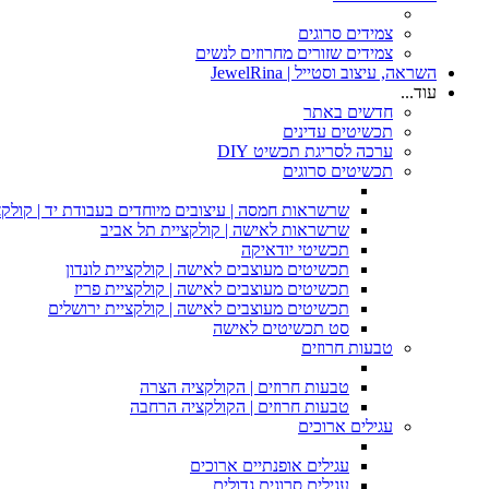
צמידים סרוגים
צמידים שזורים מחרוזים לנשים
השראה, עיצוב וסטייל | JewelRina
עוד...
חדשים באתר
תכשיטים עדינים
ערכה לסריגת תכשיט DIY
תכשיטים סרוגים
שרשראות חמסה | עיצובים מיוחדים בעבודת יד | קולקצ
שרשראות לאישה | קולקציית תל אביב
תכשיטי יודאיקה
תכשיטים מעוצבים לאישה | קולקציית לונדון
תכשיטים מעוצבים לאישה | קולקציית פריז
תכשיטים מעוצבים לאישה | קולקציית ירושלים
סט תכשיטים לאישה
טבעות חרוזים
טבעות חרוזים | הקולקציה הצרה
טבעות חרוזים | הקולקציה הרחבה
עגילים ארוכים
עגילים אופנתיים ארוכים
עגילים סרוגים גדולים