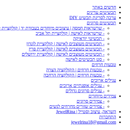
חדשים באתר
תכשיטים עדינים
ערכה לסריגת תכשיט DIY
תכשיטים סרוגים
- שרשראות חמסה | עיצובים מיוחדים בעבודת יד | קולקציית 
- שרשראות לאישה | קולקציית תל אביב
- תכשיטי יודאיקה
- תכשיטים מעוצבים לאישה | קולקציית לונדון
- תכשיטים מעוצבים לאישה | קולקציית פריז
- תכשיטים מעוצבים לאישה | קולקציית ירושלים
- סט תכשיטים לאישה
טבעות חרוזים
- טבעות חרוזים | הקולקציה הצרה
- טבעות חרוזים | הקולקציה הרחבה
עגילים ארוכים
- עגילים אופנתיים ארוכים
- עגילים סרוגים גדולים
צמידים מיוחדים
- צמידים סרוגים
- צמידים שזורים מחרוזים לנשים
השראה, עיצוב וסטייל | JewelRina
התחברות
jewelrina18@gmail.com