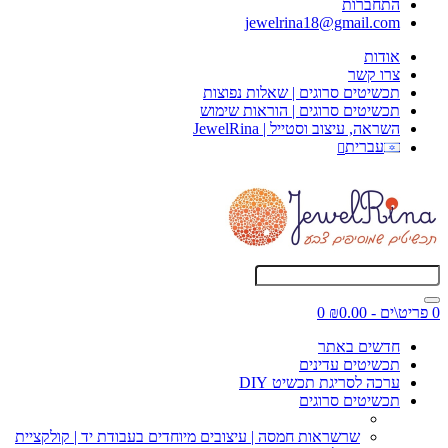
התחברות
jewelrina18@gmail.com
אודות
צרו קשר
תכשיטים סרוגים | שאלות נפוצות
תכשיטים סרוגים | הוראות שימוש
השראה, עיצוב וסטייל | JewelRina
עברית
0 פריט\ים - ₪0.00
0
חדשים באתר
תכשיטים עדינים
ערכה לסריגת תכשיט DIY
תכשיטים סרוגים
שרשראות חמסה | עיצובים מיוחדים בעבודת יד | קולקציית