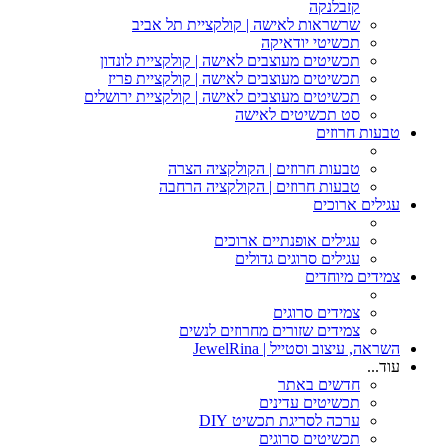
קזבלנקה
שרשראות לאישה | קולקציית תל אביב
תכשיטי יודאיקה
תכשיטים מעוצבים לאישה | קולקציית לונדון
תכשיטים מעוצבים לאישה | קולקציית פריז
תכשיטים מעוצבים לאישה | קולקציית ירושלים
סט תכשיטים לאישה
טבעות חרוזים
טבעות חרוזים | הקולקציה הצרה
טבעות חרוזים | הקולקציה הרחבה
עגילים ארוכים
עגילים אופנתיים ארוכים
עגילים סרוגים גדולים
צמידים מיוחדים
צמידים סרוגים
צמידים שזורים מחרוזים לנשים
השראה, עיצוב וסטייל | JewelRina
עוד...
חדשים באתר
תכשיטים עדינים
ערכה לסריגת תכשיט DIY
תכשיטים סרוגים