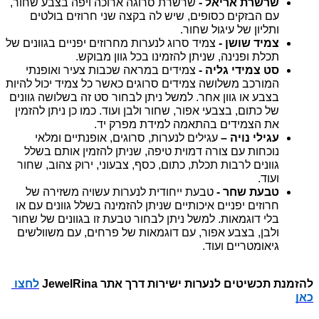
שרשרת אריאל -
 שרשרת סרוגה ארוכה ויפה בצבע שחור, 
עם הבזקים כסופים, שיש לה בקצה שני חרוזים בולטים 
ותליון של עיגול שחור. 
צמיד שושן -
 צמיד סרוג לנערות מחרוזים יפניים בגוונים של 
תכלת ופנינה, שניתן להזמינו בכל גוון מבוקש.
סט צמידי גליה -
 צמידים במראה שכבות צעיר ואופנתי 
המורכב משלושה צמידים סרוגים כאשר כל צמיד יכול להיות 
בצבע או גוון אחר. למשל ניתן לבחור סט זה בשלושה גוונים 
של כתום, בצבעי אפור, שחור ולבן ועוד. כמו כן ניתן להזמין 
את הצמידים בהתאמה למידת מפרק יד.
עגילי נויה –
 עגילים לנערות, סרוגים, אופנתיים ומלאי 
נוכחות עם צורה דמוית טיפה, שניתן להזמין אותם בשלל 
גוונים לרבות תכלת, כתום, כסף, צבעוני, ירוק צהוב, שחור 
ועוד.
טבעת שחר -
 טבעת ייחודית לנערות עשויה משזירה של 
חרוזים יפניים איכותיים שניתן להזמינה בשלל גוונים עם או 
בלי דוגמאות. למשל ניתן לבחור טבעת זו בגוונים של שחור 
ולבן, בצבע אפור, עם דוגמאות של פרחים, עם משוולשים 
גיאומטריים ועוד.
להזמנת תכשיטים לנערות ישירות דרך אתר JewelRina 
לחצו 
כאן