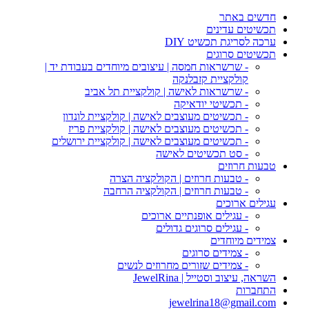
חדשים באתר
תכשיטים עדינים
ערכה לסריגת תכשיט DIY
תכשיטים סרוגים
- שרשראות חמסה | עיצובים מיוחדים בעבודת יד |
קולקציית קזבלנקה
- שרשראות לאישה | קולקציית תל אביב
- תכשיטי יודאיקה
- תכשיטים מעוצבים לאישה | קולקציית לונדון
- תכשיטים מעוצבים לאישה | קולקציית פריז
- תכשיטים מעוצבים לאישה | קולקציית ירושלים
- סט תכשיטים לאישה
טבעות חרוזים
- טבעות חרוזים | הקולקציה הצרה
- טבעות חרוזים | הקולקציה הרחבה
עגילים ארוכים
- עגילים אופנתיים ארוכים
- עגילים סרוגים גדולים
צמידים מיוחדים
- צמידים סרוגים
- צמידים שזורים מחרוזים לנשים
השראה, עיצוב וסטייל | JewelRina
התחברות
jewelrina18@gmail.com