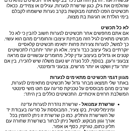
עכשווית ועוד. הרצון הזה גם ניכר בביקוש אחר תכשיטים מתאימים 
שהולמים את גילן, כגון 
שרשרת לנערות
, עגילים או צמידים. ככאלו 
תכשיטים הפכו למתנה מבוקשת בקרב נערות שישמחו לקבלם 
בימי הולדת או חגיגות בת מצווה.
לא כל תכשיט
אם אתם מחפשים אחר תכשיטים לנערות חשוב להבין כי לא כל 
תכשיט מתאים לגיל הזה מבחינת עיצובו והחומרים מהם הוא עשוי. 
כך למשל, לנערות צעירות פחות יתאימו תכשיטים קלאסיים 
יוקרתיים בעלי עיצוב כבד ורציני, אלא הן יותר יתחברו לתכשיטים 
קטנים או גדולים בעיצוב עדין קליל, מחומרים עכשוויים עם מראה 
צבעוני ורענן. בנוסף, לכל נערה יש טעם משלה שיש להכירו, בין אם 
יותר עדין ושקט או יותר מרשים, צבעוני ודומיננטי.
מגוון דגמי תכשיטים מתאימים לנערות 
באתר שלי תמצאו מבחר גדול של תכשיטים מתאימים לנערות, 
שרבים מהם מבוססים על טכניקת סריגה עם חוט משי סינטטי 
המשלבת חרוזים איכותיים. התכשיטים כוללים בין היתר:
שרשרת עמנואל -
 שרשרת נהדרת לנערות עדינה 
ומינימליסטית, בקו צעיר, המבוססת על סריגה בעבודת יד 
של השרשרת והתליון. כמו כן שרשרת זו ניתן להזמין בכל 
אורך וגוון מבוקש, למשל ניתן לבחור בשרשרת שחורה עם 
תליון כתום, טורקיז, כסף או אפור.