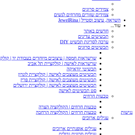
צמידים סרוגים
צמידים שזורים מחרוזים לנשים
השראה, עיצוב וסטייל | JewelRina
עוד...
חדשים באתר
תכשיטים עדינים
ערכה לסריגת תכשיט DIY
תכשיטים סרוגים
שרשראות חמסה | עיצובים מיוחדים בעבודת יד | קולקצ
שרשראות לאישה | קולקציית תל אביב
תכשיטי יודאיקה
תכשיטים מעוצבים לאישה | קולקציית לונדון
תכשיטים מעוצבים לאישה | קולקציית פריז
תכשיטים מעוצבים לאישה | קולקציית ירושלים
סט תכשיטים לאישה
טבעות חרוזים
טבעות חרוזים | הקולקציה הצרה
נגישות
טבעות חרוזים | הקולקציה הרחבה
עגילים ארוכים
עגילים אופנתיים ארוכים
עגילים סרוגים גדולים