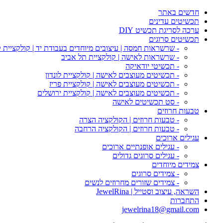
חדשים באתר
תכשיטים עדינים
ערכה לסריגת תכשיט DIY
תכשיטים סרוגים
- שרשראות חמסה | עיצובים מיוחדים בעבודת יד | קולקציית 
- שרשראות לאישה | קולקציית תל אביב
- תכשיטי יודאיקה
- תכשיטים מעוצבים לאישה | קולקציית לונדון
- תכשיטים מעוצבים לאישה | קולקציית פריז
- תכשיטים מעוצבים לאישה | קולקציית ירושלים
- סט תכשיטים לאישה
טבעות חרוזים
- טבעות חרוזים | הקולקציה הצרה
- טבעות חרוזים | הקולקציה הרחבה
עגילים ארוכים
- עגילים אופנתיים ארוכים
- עגילים סרוגים גדולים
צמידים מיוחדים
- צמידים סרוגים
- צמידים שזורים מחרוזים לנשים
השראה, עיצוב וסטייל | JewelRina
התחברות
jewelrina18@gmail.com