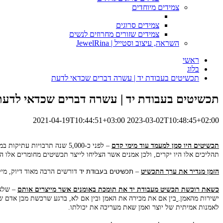
צמידים מיוחדים
צמידים סרוגים
צמידים שזורים מחרוזים לנשים
השראה, עיצוב וסטייל | JewelRina
ראשי
בלוג
תכשיטים בעבודת יד | עשרה דברים שכדאי לדעת
תכשיטים בעבודת יד | עשרה דברים שכדאי לדעת
2021-04-19T10:44:51+03:00
2023-03-02T10:48:45+02:00
תכשיטים היו סמן למעמד עוד מימי קדם
– לפני כ-5,000 שנה תרבויות עתיקות במצרים, בסין וביבשת אמריקה החלו ליצר קישוטים אשר דומים למה שאנו מכנים היום תכשיטים.
תהליכים אלו היו יקרים, ולכן אמנים אשר הצליחו לייצר תכשיטים מחומרים אלו הי
הזמן מגדיר את ערך התכשיט
–
תכשיטים בעבודת יד
דורשים הרבה מאוד דיוק, מיק
כשאת רוכשת תכשיט מעבודת יד את תומכת באומנים אשר מייצרים אותם
– שלא 
ישירות מהאמן.
בין אם את מכירה את האמן ובין אם לא, ברגע שרכשת מבן אדם ש
לאמנות אמיתית של יוצר ואמן שאת מעריכה את יכולתו.