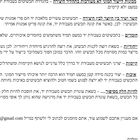
מכונות לייצור המוני לא מעורבות בתהליך היצירה
– בהגדרה תכשיטים בעבודת יד נ
כמעט ולא קיימים.
קשר ישיר בין היוצר לבין היצירה
– תכשיטים עשויים מלאכת יד הם פרי אמנות של או
תכשיטיו. לכן, כאשר את קונה תכשיט מעבודת יד, את קונה פריט אמנות אמיתי.
חומרים
– בתכשיטים בעבודת יד כמעט תמיד משתמשים בחומרים איכותיים, שלא כמ
ייחודיות
– כשאת רוצה לקנות תכשיט, את רוצה להרגיש מיוחדת וייחודית. לכן נש
מייצר כמות מסוימת מכל תכשיט וזהו. הדבר כמובן הפוך כשמדובר בייצור על ידי מכ
קיימות
– יצרני תכשיטים מעבודת יד בדרך כלל ערניים לנושא הקיימות ומשתדלי
איכות
– יצור בקנה מידה קטן כמעט תמיד הוא הרבה יותר איכותי מייצור המוני. 
התכשיט בעבודת יד לא ירצה לפגוע בשמו הטוב ולהוציא תכשיטים באיכות נחותה.
להיות חלק מסיפור
....
– כשאת עונדת תכשיט מעבודת יד, את הופכת להיות חלק מ
כל תכשיט.
כשאת עונדת תכשיט בעבודת יד את מרגישה שהוא נותן לך אופי מסוים
אם מעניין אתכם לשמוע עוד, אתם מוזמנים לכתוב לי ולשתף במייל jewelrina18@gmail.com
שלכם,