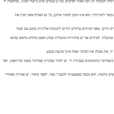
יימת תשומת לב רבה מאוד לפרטים ועל כן פגמים שיש בייצור המוני, במלאכת יד
ר ליצירותיו, הוא אינו מוכן למכור אותן), כך גם הצורף אשר מכין את
 זולים, שאף לעיתים עלולים לגרום לתגובות אלרגיות במגע עם העור.
ומוגבלת. לעיתים אף יש מהדורות מוגבלות שבהן האמן מחליט מראש שהוא
ד, את מעלה את הסיכוי שאת אינך פוגעת בטבע.
כשמדובר בתכשיטים בעבודת יד. יש לזכור שמכיוון שמדובר בשמו של האמן, יוצר
ט כלשהו, הוא מנסה באמצעותו להעביר מסר, לספר סיפור, יש אמירה מאחורי