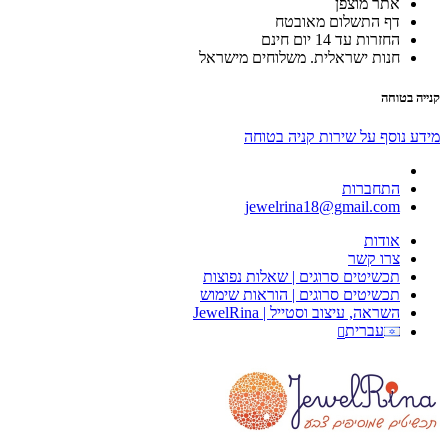
אתר מוצפן
דף התשלום מאובטח
החזרות עד 14 יום חינם
חנות ישראלית. משלוחים מישראל
קנייה בטוחה
מידע נוסף על שירות קניה בטוחה
התחברות
jewelrina18@gmail.com
אודות
צרו קשר
תכשיטים סרוגים | שאלות נפוצות
תכשיטים סרוגים | הוראות שימוש
השראה, עיצוב וסטייל | JewelRina
עברית