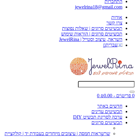
התחברות
jewelrina18@gmail.com
אודות
צרו קשר
תכשיטים סרוגים | שאלות נפוצות
תכשיטים סרוגים | הוראות שימוש
השראה, עיצוב וסטייל | JewelRina
עברית
0 פריט\ים - ₪0.00
0
חדשים באתר
תכשיטים עדינים
ערכה לסריגת תכשיט DIY
תכשיטים סרוגים
שרשראות חמסה | עיצובים מיוחדים בעבודת יד | קולקציית