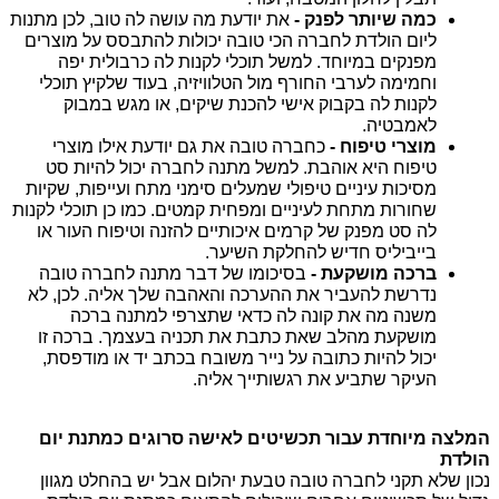
כמה שיותר לפנק -
 את יודעת מה עושה לה טוב, לכן 
מתנות 
ליום הולדת לחברה הכי טובה
 יכולות להתבסס על מוצרים 
מפנקים במיוחד. למשל תוכלי לקנות לה כרבולית יפה 
וחמימה לערבי החורף מול הטלוויזיה, בעוד שלקיץ תוכלי 
לקנות לה בקבוק אישי להכנת שיקים, או מגש במבוק 
לאמבטיה.
מוצרי טיפוח -
 כחברה טובה את גם יודעת אילו מוצרי 
טיפוח היא אוהבת. למשל מתנה לחברה יכול להיות סט 
מסיכות עיניים טיפולי שמעלים סימני מתח ועייפות, שקיות 
שחורות מתחת לעיניים ומפחית קמטים. כמו כן תוכלי לקנות 
לה סט מפנק של קרמים איכותיים להזנה וטיפוח העור או 
בייביליס חדיש להחלקת השיער.
ברכה מושקעת -
 בסיכומו של דבר 
מתנה לחברה טובה
נדרשת להעביר את ההערכה והאהבה שלך אליה. לכן, לא 
משנה מה את קונה לה כדאי שתצרפי למתנה ברכה 
מושקעת מהלב שאת כתבת את תכניה בעצמך. ברכה זו 
יכול להיות כתובה על נייר משובח בכתב יד או מודפסת, 
העיקר שתביע את רגשותייך אליה.
המלצה מיוחדת עבור 
תכשיטים לאישה
 סרוגים כמתנת יום 
הולדת 
נכון שלא תקני לחברה טובה טבעת יהלום אבל יש בהחלט מגוון 