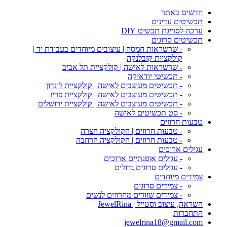
חדשים באתר
תכשיטים עדינים
ערכה לסריגת תכשיט DIY
תכשיטים סרוגים
- שרשראות חמסה | עיצובים מיוחדים בעבודת יד |
קולקציית קזבלנקה
- שרשראות לאישה | קולקציית תל אביב
- תכשיטי יודאיקה
- תכשיטים מעוצבים לאישה | קולקציית לונדון
- תכשיטים מעוצבים לאישה | קולקציית פריז
- תכשיטים מעוצבים לאישה | קולקציית ירושלים
- סט תכשיטים לאישה
טבעות חרוזים
- טבעות חרוזים | הקולקציה הצרה
- טבעות חרוזים | הקולקציה הרחבה
עגילים ארוכים
- עגילים אופנתיים ארוכים
- עגילים סרוגים גדולים
צמידים מיוחדים
- צמידים סרוגים
- צמידים שזורים מחרוזים לנשים
השראה, עיצוב וסטייל | JewelRina
התחברות
jewelrina18@gmail.com