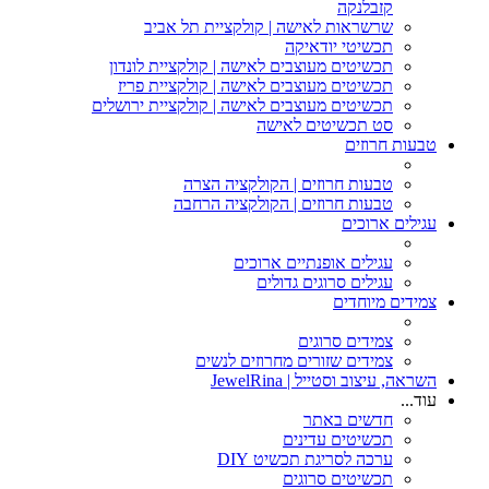
קזבלנקה
שרשראות לאישה | קולקציית תל אביב
תכשיטי יודאיקה
תכשיטים מעוצבים לאישה | קולקציית לונדון
תכשיטים מעוצבים לאישה | קולקציית פריז
תכשיטים מעוצבים לאישה | קולקציית ירושלים
סט תכשיטים לאישה
טבעות חרוזים
טבעות חרוזים | הקולקציה הצרה
טבעות חרוזים | הקולקציה הרחבה
עגילים ארוכים
עגילים אופנתיים ארוכים
עגילים סרוגים גדולים
צמידים מיוחדים
צמידים סרוגים
צמידים שזורים מחרוזים לנשים
השראה, עיצוב וסטייל | JewelRina
עוד...
חדשים באתר
תכשיטים עדינים
ערכה לסריגת תכשיט DIY
תכשיטים סרוגים