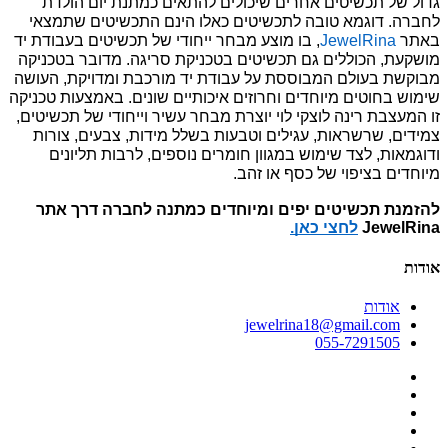
גדול של תכשיטים אחרים שיכולים להתאים 
כמתנת יום הולדת 
לחברה
. דוגמא טובה לתכשיטים כאלו הינם התכשיטים שתמצאי 
באתר 
JewelRina
, בו מוצע מבחר ייחודי של תכשיטים בעבודת יד 
מושקעת, הכוללים גם תכשיטים בטכניקת סריגה. מדובר בטכניקה 
מבוקשת בעולם המבוססת על עבודת יד מורכבת ומדויקת, העושה 
שימוש בחוטים מיוחדים וחרוזים איכותיים שונים. באמצעות טכניקה 
זו המעצבת רינה לוצקי לוי יוצרת מבחר עשיר וייחודי של תכשיטים, 
צמידים, שרשראות, עגילים וטבעות בשלל מידות, צבעים, צורות 
ודוגמאות, לצד שימוש במגוון חומרים נוספים, לרבות תליונים 
מיוחדים בציפוי של כסף או זהב.
להזמנת תכשיטים יפים ומיוחדים כמתנה לחברה דרך אתר 
JewelRina 
לחצי כאן.
אודות
אודות
jewelrina18@gmail.com
055-7291505