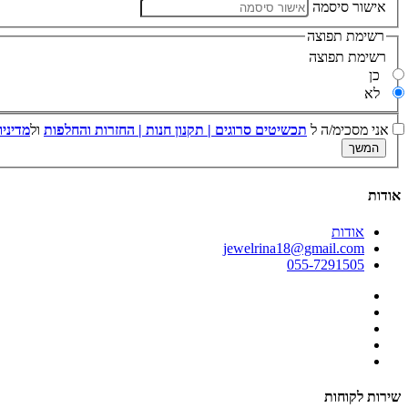
אישור סיסמה
רשימת תפוצה
רשימת תפוצה
כן
לא
אני מסכימ/ה ל
תכשיטים סרוגים | תקנון חנות | החזרות והחלפות
ול
מדיניות הפרטיות
אודות
אודות
jewelrina18@gmail.com
055-7291505
שירות לקוחות