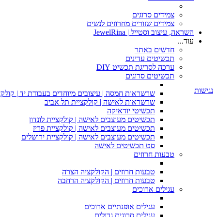
צמידים סרוגים
צמידים שזורים מחרוזים לנשים
השראה, עיצוב וסטייל | JewelRina
עוד...
חדשים באתר
תכשיטים עדינים
ערכה לסריגת תכשיט DIY
תכשיטים סרוגים
נגישות
שרשראות חמסה | עיצובים מיוחדים בעבודת יד | קולקצ
שרשראות לאישה | קולקציית תל אביב
תכשיטי יודאיקה
תכשיטים מעוצבים לאישה | קולקציית לונדון
תכשיטים מעוצבים לאישה | קולקציית פריז
תכשיטים מעוצבים לאישה | קולקציית ירושלים
סט תכשיטים לאישה
טבעות חרוזים
טבעות חרוזים | הקולקציה הצרה
טבעות חרוזים | הקולקציה הרחבה
עגילים ארוכים
עגילים אופנתיים ארוכים
עגילים סרוגים גדולים