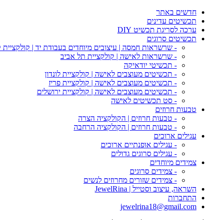
חדשים באתר
תכשיטים עדינים
ערכה לסריגת תכשיט DIY
תכשיטים סרוגים
- שרשראות חמסה | עיצובים מיוחדים בעבודת יד | קולקציית 
- שרשראות לאישה | קולקציית תל אביב
- תכשיטי יודאיקה
- תכשיטים מעוצבים לאישה | קולקציית לונדון
- תכשיטים מעוצבים לאישה | קולקציית פריז
- תכשיטים מעוצבים לאישה | קולקציית ירושלים
- סט תכשיטים לאישה
טבעות חרוזים
- טבעות חרוזים | הקולקציה הצרה
- טבעות חרוזים | הקולקציה הרחבה
עגילים ארוכים
- עגילים אופנתיים ארוכים
- עגילים סרוגים גדולים
צמידים מיוחדים
- צמידים סרוגים
- צמידים שזורים מחרוזים לנשים
השראה, עיצוב וסטייל | JewelRina
התחברות
jewelrina18@gmail.com