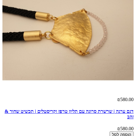
₪580.00
אז
00
דגם ערגה | שרשרת סרוגה עם תליון טרפז וקריסטלים | תכשיט שחור &
זהב
שר
מת
₪580.00
00
הוספה לסל