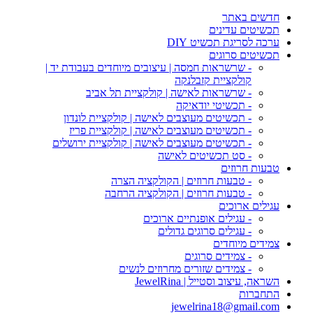
חדשים באתר
תכשיטים עדינים
ערכה לסריגת תכשיט DIY
תכשיטים סרוגים
- שרשראות חמסה | עיצובים מיוחדים בעבודת יד |
קולקציית קזבלנקה
- שרשראות לאישה | קולקציית תל אביב
- תכשיטי יודאיקה
- תכשיטים מעוצבים לאישה | קולקציית לונדון
- תכשיטים מעוצבים לאישה | קולקציית פריז
- תכשיטים מעוצבים לאישה | קולקציית ירושלים
- סט תכשיטים לאישה
טבעות חרוזים
- טבעות חרוזים | הקולקציה הצרה
- טבעות חרוזים | הקולקציה הרחבה
עגילים ארוכים
- עגילים אופנתיים ארוכים
- עגילים סרוגים גדולים
צמידים מיוחדים
- צמידים סרוגים
- צמידים שזורים מחרוזים לנשים
השראה, עיצוב וסטייל | JewelRina
התחברות
jewelrina18@gmail.com