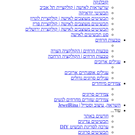
קזבלנקה
שרשראות לאישה | קולקציית תל אביב
תכשיטי יודאיקה
תכשיטים מעוצבים לאישה | קולקציית לונדון
תכשיטים מעוצבים לאישה | קולקציית פריז
תכשיטים מעוצבים לאישה | קולקציית ירושלים
סט תכשיטים לאישה
טבעות חרוזים
טבעות חרוזים | הקולקציה הצרה
טבעות חרוזים | הקולקציה הרחבה
עגילים ארוכים
עגילים אופנתיים ארוכים
עגילים סרוגים גדולים
צמידים מיוחדים
צמידים סרוגים
צמידים שזורים מחרוזים לנשים
השראה, עיצוב וסטייל | JewelRina
עוד...
חדשים באתר
תכשיטים עדינים
ערכה לסריגת תכשיט DIY
תכשיטים סרוגים