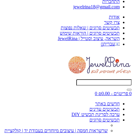
התחברות
jewelrina18@gmail.com
אודות
צרו קשר
תכשיטים סרוגים | שאלות נפוצות
תכשיטים סרוגים | הוראות שימוש
השראה, עיצוב וסטייל | JewelRina
עברית
0 פריט\ים - ₪0.00
0
חדשים באתר
תכשיטים עדינים
ערכה לסריגת תכשיט DIY
תכשיטים סרוגים
שרשראות חמסה | עיצובים מיוחדים בעבודת יד | קולקציית