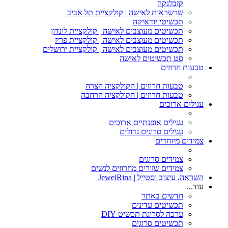
קזבלנקה
שרשראות לאישה | קולקציית תל אביב
תכשיטי יודאיקה
תכשיטים מעוצבים לאישה | קולקציית לונדון
תכשיטים מעוצבים לאישה | קולקציית פריז
תכשיטים מעוצבים לאישה | קולקציית ירושלים
סט תכשיטים לאישה
טבעות חרוזים
טבעות חרוזים | הקולקציה הצרה
טבעות חרוזים | הקולקציה הרחבה
עגילים ארוכים
עגילים אופנתיים ארוכים
עגילים סרוגים גדולים
צמידים מיוחדים
צמידים סרוגים
צמידים שזורים מחרוזים לנשים
השראה, עיצוב וסטייל | JewelRina
עוד...
חדשים באתר
תכשיטים עדינים
ערכה לסריגת תכשיט DIY
תכשיטים סרוגים