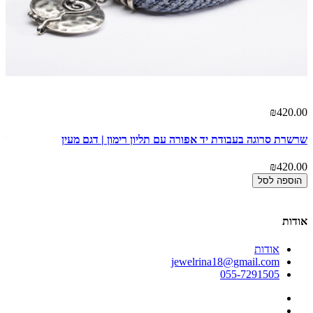
00
₪420.00
שרשרת סרוגה בעבודת יד אפורה עם תליון רימון | דגם מעין
שר
דפ
₪420.00
00
הוספה לסל
אודות
אודות
jewelrina18@gmail.com
055-7291505