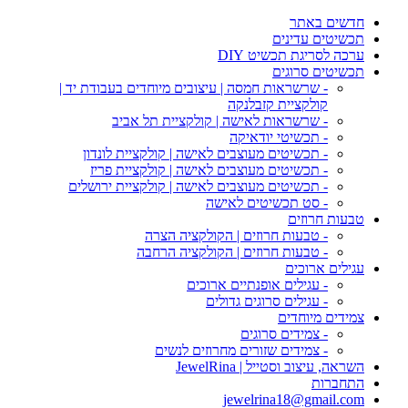
חדשים באתר
תכשיטים עדינים
ערכה לסריגת תכשיט DIY
תכשיטים סרוגים
- שרשראות חמסה | עיצובים מיוחדים בעבודת יד |
קולקציית קזבלנקה
- שרשראות לאישה | קולקציית תל אביב
- תכשיטי יודאיקה
- תכשיטים מעוצבים לאישה | קולקציית לונדון
- תכשיטים מעוצבים לאישה | קולקציית פריז
- תכשיטים מעוצבים לאישה | קולקציית ירושלים
- סט תכשיטים לאישה
טבעות חרוזים
- טבעות חרוזים | הקולקציה הצרה
- טבעות חרוזים | הקולקציה הרחבה
עגילים ארוכים
- עגילים אופנתיים ארוכים
- עגילים סרוגים גדולים
צמידים מיוחדים
- צמידים סרוגים
- צמידים שזורים מחרוזים לנשים
השראה, עיצוב וסטייל | JewelRina
התחברות
jewelrina18@gmail.com