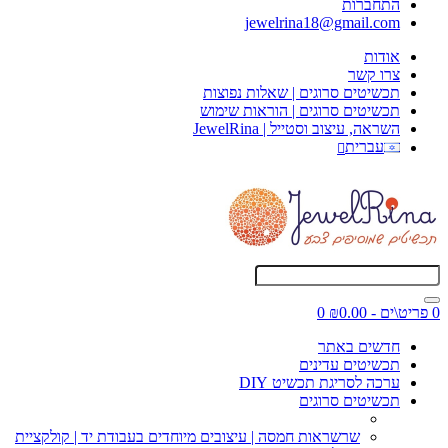
התחברות
jewelrina18@gmail.com
אודות
צרו קשר
תכשיטים סרוגים | שאלות נפוצות
תכשיטים סרוגים | הוראות שימוש
השראה, עיצוב וסטייל | JewelRina
עברית
0 פריט\ים - ₪0.00
0
חדשים באתר
תכשיטים עדינים
ערכה לסריגת תכשיט DIY
תכשיטים סרוגים
שרשראות חמסה | עיצובים מיוחדים בעבודת יד | קולקציית