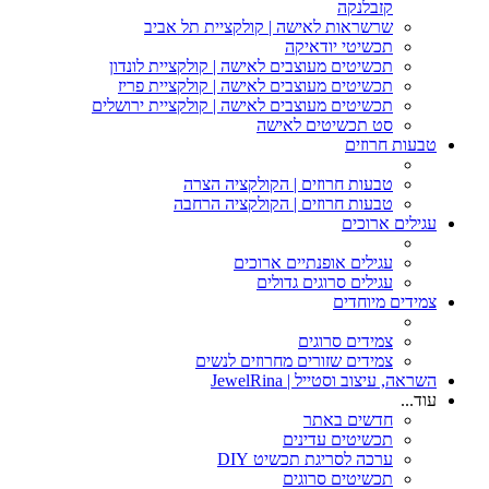
קזבלנקה
שרשראות לאישה | קולקציית תל אביב
תכשיטי יודאיקה
תכשיטים מעוצבים לאישה | קולקציית לונדון
תכשיטים מעוצבים לאישה | קולקציית פריז
תכשיטים מעוצבים לאישה | קולקציית ירושלים
סט תכשיטים לאישה
טבעות חרוזים
טבעות חרוזים | הקולקציה הצרה
טבעות חרוזים | הקולקציה הרחבה
עגילים ארוכים
עגילים אופנתיים ארוכים
עגילים סרוגים גדולים
צמידים מיוחדים
צמידים סרוגים
צמידים שזורים מחרוזים לנשים
השראה, עיצוב וסטייל | JewelRina
עוד...
חדשים באתר
תכשיטים עדינים
ערכה לסריגת תכשיט DIY
תכשיטים סרוגים