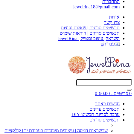
התחברות
jewelrina18@gmail.com
אודות
צרו קשר
תכשיטים סרוגים | שאלות נפוצות
תכשיטים סרוגים | הוראות שימוש
השראה, עיצוב וסטייל | JewelRina
עברית
0 פריט\ים - ₪0.00
0
חדשים באתר
תכשיטים עדינים
ערכה לסריגת תכשיט DIY
תכשיטים סרוגים
שרשראות חמסה | עיצובים מיוחדים בעבודת יד | קולקציית