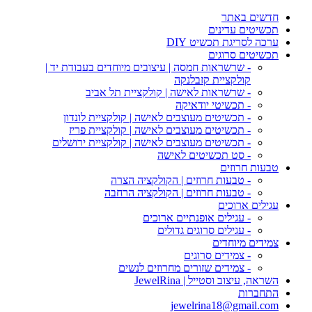
חדשים באתר
תכשיטים עדינים
ערכה לסריגת תכשיט DIY
תכשיטים סרוגים
- שרשראות חמסה | עיצובים מיוחדים בעבודת יד |
קולקציית קזבלנקה
- שרשראות לאישה | קולקציית תל אביב
- תכשיטי יודאיקה
- תכשיטים מעוצבים לאישה | קולקציית לונדון
- תכשיטים מעוצבים לאישה | קולקציית פריז
- תכשיטים מעוצבים לאישה | קולקציית ירושלים
- סט תכשיטים לאישה
טבעות חרוזים
- טבעות חרוזים | הקולקציה הצרה
- טבעות חרוזים | הקולקציה הרחבה
עגילים ארוכים
- עגילים אופנתיים ארוכים
- עגילים סרוגים גדולים
צמידים מיוחדים
- צמידים סרוגים
- צמידים שזורים מחרוזים לנשים
השראה, עיצוב וסטייל | JewelRina
התחברות
jewelrina18@gmail.com