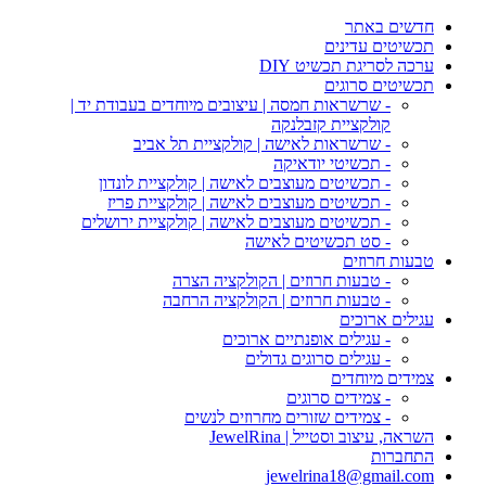
חדשים באתר
תכשיטים עדינים
ערכה לסריגת תכשיט DIY
תכשיטים סרוגים
- שרשראות חמסה | עיצובים מיוחדים בעבודת יד |
קולקציית קזבלנקה
- שרשראות לאישה | קולקציית תל אביב
- תכשיטי יודאיקה
- תכשיטים מעוצבים לאישה | קולקציית לונדון
- תכשיטים מעוצבים לאישה | קולקציית פריז
- תכשיטים מעוצבים לאישה | קולקציית ירושלים
- סט תכשיטים לאישה
טבעות חרוזים
- טבעות חרוזים | הקולקציה הצרה
- טבעות חרוזים | הקולקציה הרחבה
עגילים ארוכים
- עגילים אופנתיים ארוכים
- עגילים סרוגים גדולים
צמידים מיוחדים
- צמידים סרוגים
- צמידים שזורים מחרוזים לנשים
השראה, עיצוב וסטייל | JewelRina
התחברות
jewelrina18@gmail.com