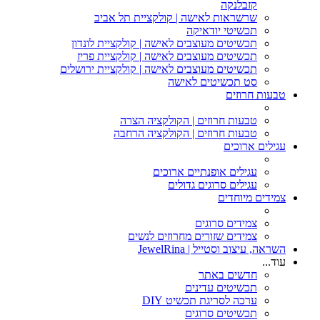
קזבלנקה
שרשראות לאישה | קולקציית תל אביב
תכשיטי יודאיקה
תכשיטים מעוצבים לאישה | קולקציית לונדון
תכשיטים מעוצבים לאישה | קולקציית פריז
תכשיטים מעוצבים לאישה | קולקציית ירושלים
סט תכשיטים לאישה
טבעות חרוזים
טבעות חרוזים | הקולקציה הצרה
טבעות חרוזים | הקולקציה הרחבה
עגילים ארוכים
עגילים אופנתיים ארוכים
עגילים סרוגים גדולים
צמידים מיוחדים
צמידים סרוגים
צמידים שזורים מחרוזים לנשים
השראה, עיצוב וסטייל | JewelRina
עוד...
חדשים באתר
תכשיטים עדינים
ערכה לסריגת תכשיט DIY
תכשיטים סרוגים