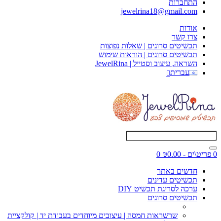
התחברות
jewelrina18@gmail.com
אודות
צרו קשר
תכשיטים סרוגים | שאלות נפוצות
תכשיטים סרוגים | הוראות שימוש
השראה, עיצוב וסטייל | JewelRina
עברית
0 פריט\ים - ₪0.00
0
חדשים באתר
תכשיטים עדינים
ערכה לסריגת תכשיט DIY
תכשיטים סרוגים
שרשראות חמסה | עיצובים מיוחדים בעבודת יד | קולקציית