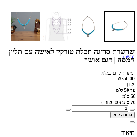
שרשרת סרוגה תכלת טורקיז לאישה עם תליון
נגישות
חמסה | דגם אושר
זמינות: קיים במלאי
₪350.00
אורך
עד 50 ס`מ
60 ס`מ
70 ס`מ
(₪20.00+)
הוספה לסל
תיאור