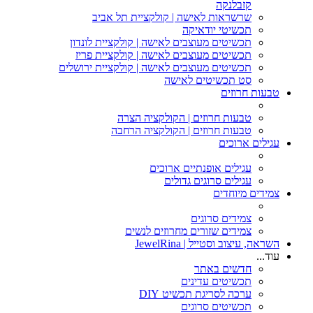
קזבלנקה
שרשראות לאישה | קולקציית תל אביב
תכשיטי יודאיקה
תכשיטים מעוצבים לאישה | קולקציית לונדון
תכשיטים מעוצבים לאישה | קולקציית פריז
תכשיטים מעוצבים לאישה | קולקציית ירושלים
סט תכשיטים לאישה
טבעות חרוזים
טבעות חרוזים | הקולקציה הצרה
טבעות חרוזים | הקולקציה הרחבה
עגילים ארוכים
עגילים אופנתיים ארוכים
עגילים סרוגים גדולים
צמידים מיוחדים
צמידים סרוגים
צמידים שזורים מחרוזים לנשים
השראה, עיצוב וסטייל | JewelRina
עוד...
חדשים באתר
תכשיטים עדינים
ערכה לסריגת תכשיט DIY
תכשיטים סרוגים