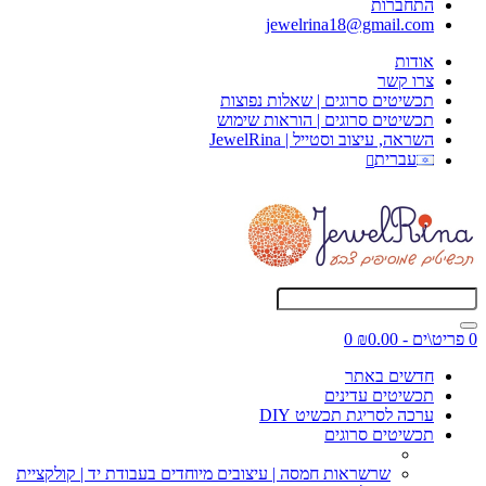
התחברות
jewelrina18@gmail.com
אודות
צרו קשר
תכשיטים סרוגים | שאלות נפוצות
תכשיטים סרוגים | הוראות שימוש
השראה, עיצוב וסטייל | JewelRina
עברית
0 פריט\ים - ₪0.00
0
חדשים באתר
תכשיטים עדינים
ערכה לסריגת תכשיט DIY
תכשיטים סרוגים
שרשראות חמסה | עיצובים מיוחדים בעבודת יד | קולקציית