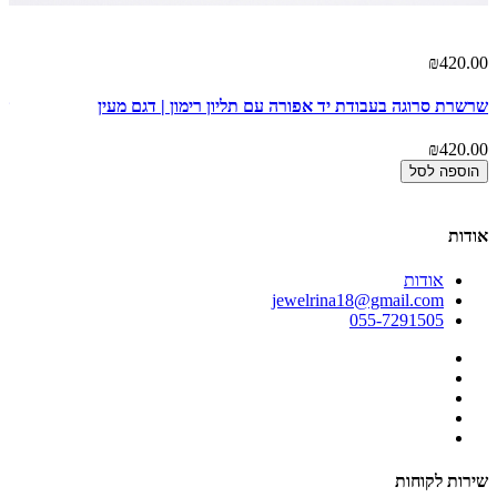
00
₪420.00
שרשרת סרוגה בעבודת יד אפורה עם תליון רימון | דגם מעין
שר
דפ
₪420.00
00
הוספה לסל
אודות
אודות
jewelrina18@gmail.com
055-7291505
שירות לקוחות