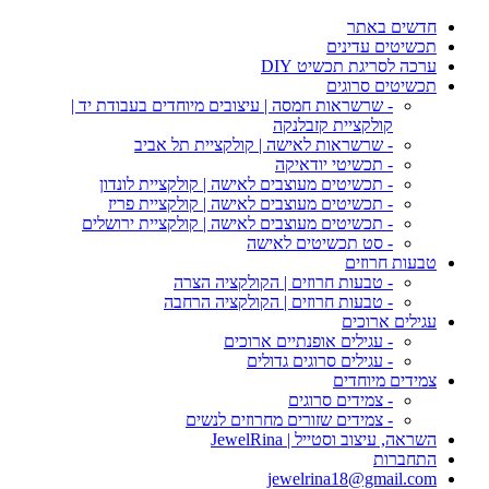
חדשים באתר
תכשיטים עדינים
ערכה לסריגת תכשיט DIY
תכשיטים סרוגים
- שרשראות חמסה | עיצובים מיוחדים בעבודת יד |
קולקציית קזבלנקה
- שרשראות לאישה | קולקציית תל אביב
- תכשיטי יודאיקה
- תכשיטים מעוצבים לאישה | קולקציית לונדון
- תכשיטים מעוצבים לאישה | קולקציית פריז
- תכשיטים מעוצבים לאישה | קולקציית ירושלים
- סט תכשיטים לאישה
טבעות חרוזים
- טבעות חרוזים | הקולקציה הצרה
- טבעות חרוזים | הקולקציה הרחבה
עגילים ארוכים
- עגילים אופנתיים ארוכים
- עגילים סרוגים גדולים
צמידים מיוחדים
- צמידים סרוגים
- צמידים שזורים מחרוזים לנשים
השראה, עיצוב וסטייל | JewelRina
התחברות
jewelrina18@gmail.com