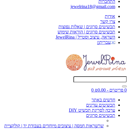
התחברות
jewelrina18@gmail.com
אודות
צרו קשר
תכשיטים סרוגים | שאלות נפוצות
תכשיטים סרוגים | הוראות שימוש
השראה, עיצוב וסטייל | JewelRina
עברית
0 פריט\ים - ₪0.00
0
חדשים באתר
תכשיטים עדינים
ערכה לסריגת תכשיט DIY
תכשיטים סרוגים
שרשראות חמסה | עיצובים מיוחדים בעבודת יד | קולקציית