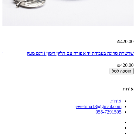
00
₪420.00
שרשרת סרוגה בעבודת יד אפורה עם תליון רימון | דגם מעין
שר
00
₪420.00
הוספה לסל
אודות
אודות
jewelrina18@gmail.com
055-7291505