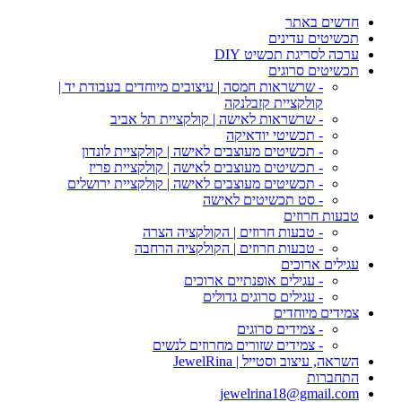
חדשים באתר
תכשיטים עדינים
ערכה לסריגת תכשיט DIY
תכשיטים סרוגים
- שרשראות חמסה | עיצובים מיוחדים בעבודת יד |
קולקציית קזבלנקה
- שרשראות לאישה | קולקציית תל אביב
- תכשיטי יודאיקה
- תכשיטים מעוצבים לאישה | קולקציית לונדון
- תכשיטים מעוצבים לאישה | קולקציית פריז
- תכשיטים מעוצבים לאישה | קולקציית ירושלים
- סט תכשיטים לאישה
טבעות חרוזים
- טבעות חרוזים | הקולקציה הצרה
- טבעות חרוזים | הקולקציה הרחבה
עגילים ארוכים
- עגילים אופנתיים ארוכים
- עגילים סרוגים גדולים
צמידים מיוחדים
- צמידים סרוגים
- צמידים שזורים מחרוזים לנשים
השראה, עיצוב וסטייל | JewelRina
התחברות
jewelrina18@gmail.com