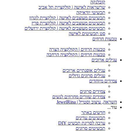
קזבלנקה
שרשראות לאישה | קולקציית תל אביב
תכשיטי יודאיקה
תכשיטים מעוצבים לאישה | קולקציית לונדון
תכשיטים מעוצבים לאישה | קולקציית פריז
תכשיטים מעוצבים לאישה | קולקציית ירושלים
סט תכשיטים לאישה
טבעות חרוזים
טבעות חרוזים | הקולקציה הצרה
טבעות חרוזים | הקולקציה הרחבה
עגילים ארוכים
עגילים אופנתיים ארוכים
עגילים סרוגים גדולים
צמידים מיוחדים
צמידים סרוגים
צמידים שזורים מחרוזים לנשים
השראה, עיצוב וסטייל | JewelRina
עוד...
חדשים באתר
תכשיטים עדינים
ערכה לסריגת תכשיט DIY
תכשיטים סרוגים