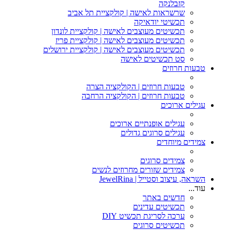
קזבלנקה
שרשראות לאישה | קולקציית תל אביב
תכשיטי יודאיקה
תכשיטים מעוצבים לאישה | קולקציית לונדון
תכשיטים מעוצבים לאישה | קולקציית פריז
תכשיטים מעוצבים לאישה | קולקציית ירושלים
סט תכשיטים לאישה
טבעות חרוזים
טבעות חרוזים | הקולקציה הצרה
טבעות חרוזים | הקולקציה הרחבה
עגילים ארוכים
עגילים אופנתיים ארוכים
עגילים סרוגים גדולים
צמידים מיוחדים
צמידים סרוגים
צמידים שזורים מחרוזים לנשים
השראה, עיצוב וסטייל | JewelRina
עוד...
חדשים באתר
תכשיטים עדינים
ערכה לסריגת תכשיט DIY
תכשיטים סרוגים