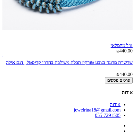
אזל מהמלאי
00
₪440.00
שר
שרשרת סרוגה בצבע טורקיז תכלת משולבת בחרוזי קריסטל | דגם אילה
00
₪440.00
פרטים נוספים
אודות
אודות
jewelrina18@gmail.com
055-7291505