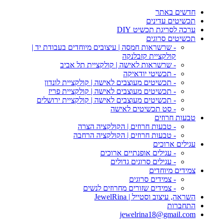
חדשים באתר
תכשיטים עדינים
ערכה לסריגת תכשיט DIY
תכשיטים סרוגים
- שרשראות חמסה | עיצובים מיוחדים בעבודת יד |
קולקציית קזבלנקה
- שרשראות לאישה | קולקציית תל אביב
- תכשיטי יודאיקה
- תכשיטים מעוצבים לאישה | קולקציית לונדון
- תכשיטים מעוצבים לאישה | קולקציית פריז
- תכשיטים מעוצבים לאישה | קולקציית ירושלים
- סט תכשיטים לאישה
טבעות חרוזים
- טבעות חרוזים | הקולקציה הצרה
- טבעות חרוזים | הקולקציה הרחבה
עגילים ארוכים
- עגילים אופנתיים ארוכים
- עגילים סרוגים גדולים
צמידים מיוחדים
- צמידים סרוגים
- צמידים שזורים מחרוזים לנשים
השראה, עיצוב וסטייל | JewelRina
התחברות
jewelrina18@gmail.com