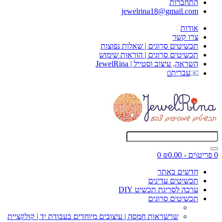
התחברות
jewelrina18@gmail.com
אודות
צרו קשר
תכשיטים סרוגים | שאלות נפוצות
תכשיטים סרוגים | הוראות שימוש
השראה, עיצוב וסטייל | JewelRina
עברית
0 פריט\ים - ₪0.00
0
חדשים באתר
תכשיטים עדינים
ערכה לסריגת תכשיט DIY
תכשיטים סרוגים
שרשראות חמסה | עיצובים מיוחדים בעבודת יד | קולקציית