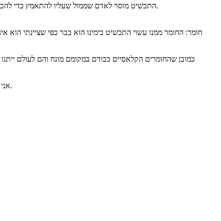
התכשיט מוסר לאדם שממול שעליו להתאמץ כדי להכיר אותך ושאת אינך מוסרת הכל מיד ובקלות, תכשיט קטן אך עשוי היטב עלול למשוך את העין במפגש אינטימי בכדי לתפוס את איכות הפרטים והצורה.
חומר: החומר ממנו עשוי התכשיט בימינו הוא כבר כפי שציינתי הוא אינו
כמובן שהחומרים הקלאסיים כבודם במקומם מונח והם לעולם ייתנו
אני תמיד שמחה לייעץ ולעזור ללקוחות שלי ככל יכולתי בהתאמת סט התכשיטים שלי לאירוע ולבגדים, מבחינתי זו שירותיות, וזה מה שמגיע לכל אחת גם לך.