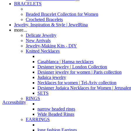
BRACELETS
Beaded Bracelet Collection for Women
Crocheted Bracelets
Jewelry, Inspiration & Style | JewelRina
more...
Delicate Jewelry
New Arrivals
Jewelry-Making Kits - DIY
Knitted Necklaces
Casablanca | Hamsa necklaces
Designer jewelry | London Collection
Designer jewelry for women | Paris collection
Judaica jewelry
Necklaces for women | Tel-Aviv collection
Designer Judaica Necklaces for Women | Jerusale
SETS
RINGS
Accessibility
narrow beaded rings
Wide Beaded Rings
EARRINGS
long fashion Earrings