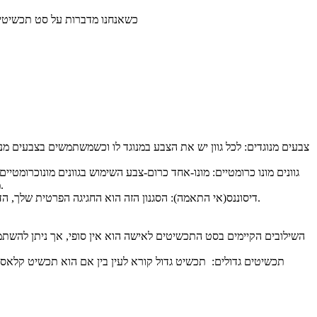
כשאנחנו מדברות על סט תכשיטים
צבעים מנוגדים: לכל גוון יש את הצבע במנוגד לו וכשמשתמשים בצבעים 
גוונים מונו כרומטיים: מונו-אחד כרום-צבע השימוש בגוונים מונוכרומטי
מחרוזים טבעיים למשל, מראה שמשדר חיבור לאדמה, מראה מיושב ושורשי, כמו כן ניתן לשדר ניקיון וסדר בעזרת גוונים קרים כמו כחול-אפור וסגול דהוי.
דיסוננס(אי התאמה): הסגנון הזה הוא החגיגה הפרטית שלך, הדרך שלך לצעוק לעולם את הדרך שלך והצבעים שלך, כאן כבר אין חוקים ואין גבולות, תני לעצמך חופש להשתולל ולגלות משהו חדש על עצמך והסביבה.
השילובים הקיימים בסט התכשיטים לאישה הוא אין סופי, אך ניתן להשת
תכשיטים גדולים: תכשיט גדול קורא לעין בין אם הוא תכשיט קלאסי מ