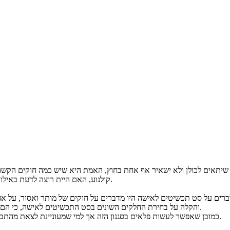
ד שיתאים לכולן ולא ישאיר אף אחת בחוץ, האמת היא שיש כמה חוקים הקש
קולנוע, האם היית רוצה לדעת באילו כלים משתמשים כל אלה בשביל לבחור את סט התכשיטים שלך? מיד תגלי.
רים על סט תכשיטים לאישה היו מדברים על חוקים של מותר ואסור, על אחיד
והקלה על בחירת החלקים השונים בסט התכשיטים לאישה, כי הם היו כמעט תמיד אותו דבר, זהב עם זה כסף עם כסף פנינים עם פנינים וכולי.
כמובן שאפשר לעשות פלאים בסגנון הזה אך למי שמעוניינת לצאת מהתבנית או רק לקחת כלי נוסף בבחירת התכשיט הנכון לערב שלך מיד מתחילים.