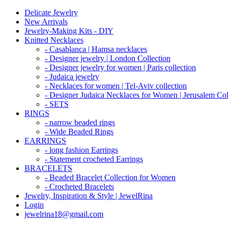
Delicate Jewelry
New Arrivals
Jewelry-Making Kits - DIY
Knitted Necklaces
- Casablanca | Hamsa necklaces
- Designer jewelry | London Collection
- Designer jewelry for women | Paris collection
- Judaica jewelry
- Necklaces for women | Tel-Aviv collection
- Designer Judaica Necklaces for Women | Jerusalem Col
- SETS
RINGS
- narrow beaded rings
- Wide Beaded Rings
EARRINGS
- long fashion Earrings
- Statement crocheted Earrings
BRACELETS
- Beaded Bracelet Collection for Women
- Crocheted Bracelets
Jewelry, Inspiration & Style | JewelRina
Login
jewelrina18@gmail.com