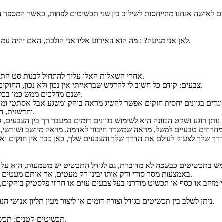
 לאישה אנחנו מתייחסות לשילוב בין שני תכשיטים לפחות, כאשר המספר ה
לאן אני מגיעה? : מה הוא האירוע אליו אני הולכת, האם יהיה עמוס באנשים ואני מחפשת להתבלט, או שאני הולכת לדייט במסעדה יוקרתית.
אחרי השאלות האלו עליך להתחיל לבנות סט התכשיטים לאשה אשר יתאים לאירוע בעזרת השאלות ובעזרת הכלים הבאים.
צבעים: קודם כל חשוב לי להדגיש שבראייתי אין נכון ולא נכון, החוקים הישנים לא חלים עלייך ומבחינתי מה שמרגיש לך טוב זה הצבע הנכון, אבל.
ישנם מהלכים ממש כמו בכל אמנות ויזואלית בהם ניתן להיעזר כדי להתאים בין הצבעים לבין החזון שלך.
מנוגדים בגוונים יחסית חזקים אפשר להשיג מראה בוהק ומשגע אבל אסתטי 
וחדשנית, השילוב הנכון בין הצבעים המנוגדים הוא כמו סינרגיה, השלם גדול מסך חלקיו.
ים נותן רוגע ושקט הכוונה היא לשימוש בגוונים דומים במעבר רך בין הצבעי
מש בתכשיטים כבשפה לא מדוברת, גם לגודל התכשיט יש משמעות, הוא עלול
באמצעות מסר סודי ודק אותו יבינו רק מעטים, אך אותם מעטים הם אילו שאת מחפשת ככל הנראה איתם תהיה שיחה מהנה בארבע עיניים.
זהב או כסף או תכשיט מודרני בעל צבעים עזים או חרוזי פלסטיק בוהקים, ה
ניתן לשלב בין תכשיטים בגודל וצורה דומים או ליצור מעין תליון אנושי הנושא עליו סיפור בפרקים שונים כמו ספר הרפתקאות מזמין את הצופה למסע.
תכשיטים קטנים: תכשיטים קטנים הם כמובן מטבעם כמו מסר דק, המשדר נוכחות עדינה ואיפוק.