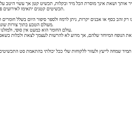
תכשיטים קטנים יתאימו לאירועים פרטיים יותר החל מדייטים, מפגשים מקצועיים, ואירועים מעט פחות שמחים.
 רק זהב כסף או אבנים יקרות, ניתן לרמוז ולספר סיפור היום בשלל חומרים ו
מעולם הטבע בתוך צורות שונות של שרף שקוף, ואפילו הדפסות תלת מימדיות וממש כמוני סריגה בחוטים.
עולם החומר הוא כמעט אין סופי, ולמזלנו ניתן לשלב בין העולמות בקלות רבה יחסית ובהסכמה חברתית יחסית רחבה.
 את הנופח המיוחד שלהם, אך מדוע לא להרשות לעצמך לצאת ולבלות כשאפש