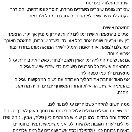
ושנינות המלווה בעדינות.
שבירה: גוונים שוברים משדרים מרידה, חוסר קונפורמיות, והם דרך
שקטה להצהיר שאני לא מפחד להתבלט בקהל ולהראות.
התאמה אישית:
עגילים בהתאמה אישית עלולים להיות פתרון מעניין אך יקר, התאמה
בין שני צבעים שונים אחד בכל אוזן כדי לשדר שובבות, התאמת האורך
המושלם לצוואר, או התאמת העגיל לשאר המראה אותו בחרת עבור
אירוע מיוחד.
גם את שיטת התלייה על האוזן חשוב לבחור. כאשר את בוחרת עגיל
בהתאמה אישית כל הפרטים חשובים כדי שתרגישי שהעגילים
מתאימים לך כמו כפפה ליד.
אני מאוד אוהבת את תהליך העבודה עם נשים המבקשות עגילים
בהתאמה אישית. הדיאלוג והחזון המשותף יוצרים חוויה מרתקת
ומהנה.
ממה חשוב להיזהר כשבוחרים עגילים גדולים.
כפי שציינתי עגילים גדולים עלולים לשנות את תנוך האוזן לאורך השנים
פליז, אבץ, ניקל ופח
במידה והם כבדים. כמו כן שימוש בחומרים כגון
עלולים לעורר תגובות אלרגיות. לכן אני משתמשת תמיד בחומרים
באיכות גבוהה כמו גולדפילד וכסף אשר שומרים על רמת אלרגנים