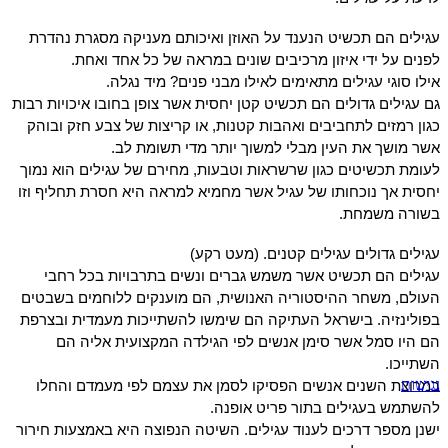
עגילים הם תכשיט הנענד על האוזן ואיכותם מעניקה מסגרת נהדרת
לפנים על ידי איזון מרכיבים שונים במראה של כל אחד ואחת.
אילו סוגי עגילים מתאימים לאילו מבני פנים? מיד נגלה.
גם עגילים גדולים הם תכשיט קטן יחסית אשר צופן בחובו איכויות רבות
כגון רמזים לתחביבים ואהבות קטנות, או קריצות של צבע חזק ובוהק
אשר מושך את העין מבלי למשוך יותר מדי תשומת לב.
לעומת תכשיטים כגון שרשראות וטבעות, מחירם של עגילים הוא נמוך
יחסית אך נוכחותו של עגיל אשר מחמיא למראה היא חסרת תחליף וזו
בשורה משמחת.
עגילים גדולים עגילים קטנים. (מעט רקע)
עגילים הם תכשיט אשר משמש גברים ונשים בתרבויות בכל רחבי
העולם, משחר ההיסטוריה האנושית, הם מוענקים ללוחמים בשבטים
בפולינזיה. בישראל העתיקה הם שימשו להשתייכות מעמדית ובצרפת
הם היו סמל אשר סימן אנשים לפי הגילדה המקצועית אליה הם
השתייכו.
נגישות
במרוצת השנים אנשים הפסיקו לסמן את עצמם לפי מעמדם והחלו
להשתמש בעגילים בתור פריט אופנה.
ישנן מספר דרכים לענוד עגילים. השיטה הנפוצה היא באמצעות חירור