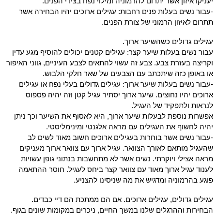
יעניקו איזון אשר יתרום להרמוניה ומילוי נפח בצידי הפנים.
-עבור נשים בעלות פנים רחבות: עגילים ארוכים יהיו הבחירה אשר
תתרום לאיזון הרמוני של צורת הפנים.
עגילים גדולים כשהשיער ארוך.
עבור נשים בעלות שיער קצר: עגילים קטנים יכולים להוסיף מגע עדין
וקריצה בעזרת צבע. צבע זה עשוי להתאים לצבע העיניים, גווני האיפור
או באופן כזה שיתכתב עם הצבעים של שאר חלקי הלבוש.
-עבור נשים בעלות שיער ארוך: עגילים גדולים בעלי נפח או עגילים
ארוכים יהיו נחוצים. שיער ארוך יסתיר עגיל קטן וזה יהיה פספוס
לנראות ולתפקיד של העגיל.
אפשרות נוספת לבעלות שיער ארוך, היא לאסוף את השיער וכך ניתן
יהיה לחשוף את העגילים עם מראה אלגנטי ומינימליסטי.
-עבור נשים אשר בוחרות בעגילים ארוכים חשוב מאוד לשים לב
שהעגיל מותאם לאורך הצוואר. עגיל ארוך עם צוואר ארוך מעניקים
מראה אצילי ויוקרתי. נשים אשר לא מתחשבות בנתוני גופן עשויות
לענוד עגיל ארוך מאוד עם צוואר קצר ביחס לעגיל. חוסר ההתאמה
פוגע בהרמוניה ומדגיש את מה שניסינו להצניע.
עגילים גדולים, עגילים ארוכים. אם הם ממתכת הם דיי כבדים.
הבחירות וההרגלים שלנו במשך החיים, ניכרים במקומות שונים בגוף.