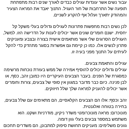
עבור נשים אשר עונדות עגילים כבדים לאורך שנים רבות מתפתחת
תופעה של התרחבות של חור העגיל. התנוך יאבד את המראה הצעיר
והמהודק יתארך ועלול אף להקרע לשניים.
לכן נשים רבות מחפשות פתרונות לעגילים גדולים בעלי משקל קל
יחסית. ישנם חומרים שונים אשר יכולים לענות על הדרישה הזו. למשל,
העגילים הסרוגים שלי אשר מותאמים אישית בצורה ובצבע ומעניקים
פתרון לנשים אלו. כמו כן קיימת גם אפשרות בסוגר מתהדק כדי להקל
לעיתים על התנוך מפני בעיה זו.
עגילים והתאמת צבעים.
עגילים גדולים יכולים להוסיף אמירה של ממש בעזרת נוכחות מרשימה
כמסגרת של הפנים. בעבר הצבעים העיקריים היו כמובן זהב, כסף, או
לבן פנינה. כיום כבר מדובר במגוון אין סופי של צבעים, צורות וחומרים
אשר יכולים להעניק למראה שלך שלל חיזוקים.
זהב וכסף: אלו הם הצבעים הקלאסיים, הם מתאימים עם שלל צבעים,
בחירה בטוחה ואלגנטית.
מונוכרום: מראה מונוכרומטי משדר ניקיון, מודרניות ושקט. הוא
משתמש במספר צבעים בעלי גוון דומה.
גוונים משלימים: מעניקים תחושת סיפוק למתבונן, הם משדרים תחכום