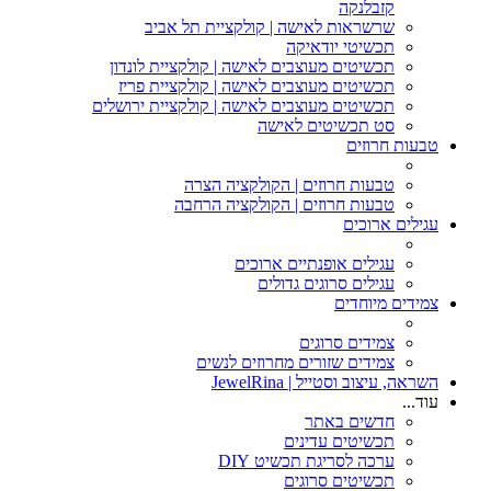
קזבלנקה
שרשראות לאישה | קולקציית תל אביב
תכשיטי יודאיקה
תכשיטים מעוצבים לאישה | קולקציית לונדון
תכשיטים מעוצבים לאישה | קולקציית פריז
תכשיטים מעוצבים לאישה | קולקציית ירושלים
סט תכשיטים לאישה
טבעות חרוזים
טבעות חרוזים | הקולקציה הצרה
טבעות חרוזים | הקולקציה הרחבה
עגילים ארוכים
עגילים אופנתיים ארוכים
עגילים סרוגים גדולים
צמידים מיוחדים
צמידים סרוגים
צמידים שזורים מחרוזים לנשים
השראה, עיצוב וסטייל | JewelRina
עוד...
חדשים באתר
תכשיטים עדינים
ערכה לסריגת תכשיט DIY
תכשיטים סרוגים