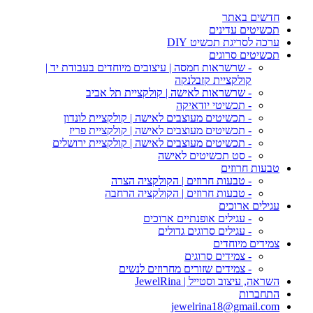
חדשים באתר
תכשיטים עדינים
ערכה לסריגת תכשיט DIY
תכשיטים סרוגים
- שרשראות חמסה | עיצובים מיוחדים בעבודת יד |
קולקציית קזבלנקה
- שרשראות לאישה | קולקציית תל אביב
- תכשיטי יודאיקה
- תכשיטים מעוצבים לאישה | קולקציית לונדון
- תכשיטים מעוצבים לאישה | קולקציית פריז
- תכשיטים מעוצבים לאישה | קולקציית ירושלים
- סט תכשיטים לאישה
טבעות חרוזים
- טבעות חרוזים | הקולקציה הצרה
- טבעות חרוזים | הקולקציה הרחבה
עגילים ארוכים
- עגילים אופנתיים ארוכים
- עגילים סרוגים גדולים
צמידים מיוחדים
- צמידים סרוגים
- צמידים שזורים מחרוזים לנשים
השראה, עיצוב וסטייל | JewelRina
התחברות
jewelrina18@gmail.com