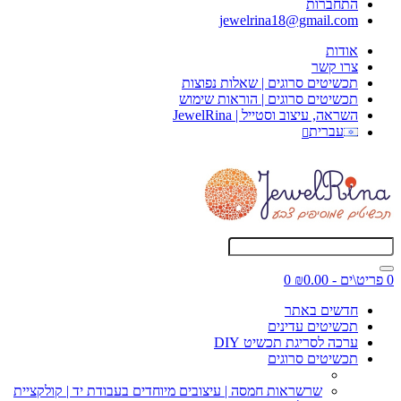
התחברות
jewelrina18@gmail.com
אודות
צרו קשר
תכשיטים סרוגים | שאלות נפוצות
תכשיטים סרוגים | הוראות שימוש
השראה, עיצוב וסטייל | JewelRina
עברית
0 פריט\ים - ₪0.00
0
חדשים באתר
תכשיטים עדינים
ערכה לסריגת תכשיט DIY
תכשיטים סרוגים
שרשראות חמסה | עיצובים מיוחדים בעבודת יד | קולקציית