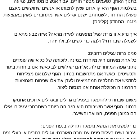
בתנוך האוזן, לפעמים מספר חורים. עבור אנשים מסוימים, פגיעה
בשלמות הגוף היא קו אדום שאין לחצותו או אנשים שחוששים מעצם
פעולת החירור, לשמחתם ישנם עגילים אשר מתחברים לאוזן באמצעות
מנגנון מתהדק (קליפס).
איך נדע איזו צורת עגיל מתאימה לאיזה מראה? איזה צבע מתאים
לשמלה שבחרתי? ולמה כדי לשים לב ולהיזהר.
פנים צרות עגילים רחבים:
כל אחת מאיתנו היא מיוחדת במינה. לזכותה של כל אישה עומדים
נתוני גופה המיוחדים לה, אליהם יש לשים לב כאשר אנו בוחרות ביגוד
ותכשיטים. כאשר אנו מתחשבות בנתוני הגוף שלנו אנו מצליחות
להדגיש את החלקים המחמיאים ולעדן את אלו שפחות באמצעות
ההרמוניה הכוללת אותה אנו מנסות ליצור.
משום שבחרתי להתמקד בעגילים גדולים ובעגילים ארוכים אתמקד
בנתוני הגוף אשר חשיבותם היא הגבוהה ביותר כשתבחרי עגילים. אילו
הם כמובן הפנים, הצוואר והשיער.
כדי לפשט את הנושא נתמקד תחילה בנפח הפנים:
-עבור נשים בעלות פנים עם צורה מאורכת: עגילים רחבים או בעלי נפח