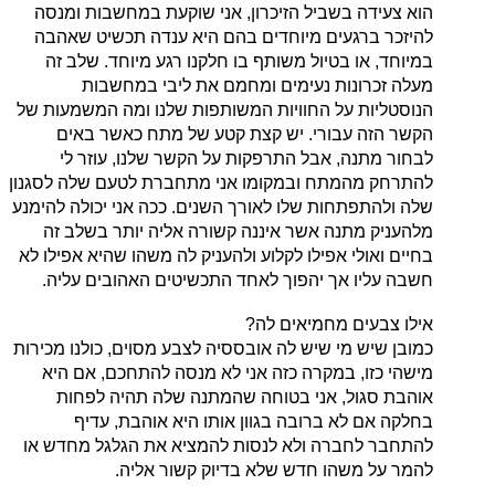
הוא צעידה בשביל הזיכרון, אני שוקעת במחשבות ומנסה
להיזכר ברגעים מיוחדים בהם היא ענדה תכשיט שאהבה
במיוחד, או בטיול משותף בו חלקנו רגע מיוחד. שלב זה
מעלה זכרונות נעימים ומחמם את ליבי במחשבות
הנוסטליות על החוויות המשותפות שלנו ומה המשמעות של
הקשר הזה עבורי. יש קצת קטע של מתח כאשר באים
לבחור מתנה, אבל התרפקות על הקשר שלנו, עוזר לי
להתרחק מהמתח ובמקומו אני מתחברת לטעם שלה לסגנון
שלה ולהתפתחות שלו לאורך השנים. ככה אני יכולה להימנע
מלהעניק מתנה אשר איננה קשורה אליה יותר בשלב זה
בחיים ואולי אפילו לקלוע ולהעניק לה משהו שהיא אפילו לא
חשבה עליו אך יהפוך לאחד התכשיטים האהובים עליה.
אילו צבעים מחמיאים לה?
כמובן שיש מי שיש לה אובססיה לצבע מסוים, כולנו מכירות
מישהי כזו, במקרה כזה אני לא מנסה להתחכם, אם היא
אוהבת סגול, אני בטוחה שהמתנה שלה תהיה לפחות
בחלקה אם לא ברובה בגוון אותו היא אוהבת, עדיף
להתחבר לחברה ולא לנסות להמציא את הגלגל מחדש או
להמר על משהו חדש שלא בדיוק קשור אליה.