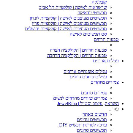
קזבלנקה
שרשראות לאישה | קולקציית תל אביב
תכשיטי יודאיקה
תכשיטים מעוצבים לאישה | קולקציית לונדון
תכשיטים מעוצבים לאישה | קולקציית פריז
תכשיטים מעוצבים לאישה | קולקציית ירושלים
סט תכשיטים לאישה
טבעות חרוזים
טבעות חרוזים | הקולקציה הצרה
טבעות חרוזים | הקולקציה הרחבה
עגילים ארוכים
עגילים אופנתיים ארוכים
עגילים סרוגים גדולים
צמידים מיוחדים
צמידים סרוגים
צמידים שזורים מחרוזים לנשים
השראה, עיצוב וסטייל | JewelRina
עוד...
חדשים באתר
תכשיטים עדינים
ערכה לסריגת תכשיט DIY
תכשיטים סרוגים