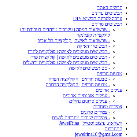
חדשים באתר
תכשיטים עדינים
ערכה לסריגת תכשיט DIY
תכשיטים סרוגים
- שרשראות חמסה | עיצובים מיוחדים בעבודת יד |
קולקציית קזבלנקה
- שרשראות לאישה | קולקציית תל אביב
- תכשיטי יודאיקה
- תכשיטים מעוצבים לאישה | קולקציית לונדון
- תכשיטים מעוצבים לאישה | קולקציית פריז
- תכשיטים מעוצבים לאישה | קולקציית ירושלים
- סט תכשיטים לאישה
טבעות חרוזים
- טבעות חרוזים | הקולקציה הצרה
- טבעות חרוזים | הקולקציה הרחבה
עגילים ארוכים
- עגילים אופנתיים ארוכים
- עגילים סרוגים גדולים
צמידים מיוחדים
- צמידים סרוגים
- צמידים שזורים מחרוזים לנשים
השראה, עיצוב וסטייל | JewelRina
התחברות
jewelrina18@gmail.com