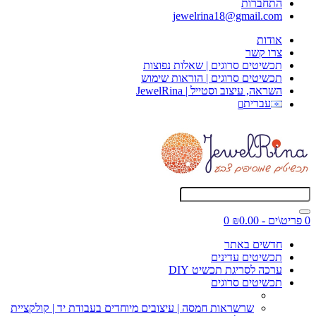
התחברות
jewelrina18@gmail.com
אודות
צרו קשר
תכשיטים סרוגים | שאלות נפוצות
תכשיטים סרוגים | הוראות שימוש
השראה, עיצוב וסטייל | JewelRina
עברית
0 פריט\ים - ₪0.00
0
חדשים באתר
תכשיטים עדינים
ערכה לסריגת תכשיט DIY
תכשיטים סרוגים
שרשראות חמסה | עיצובים מיוחדים בעבודת יד | קולקציית