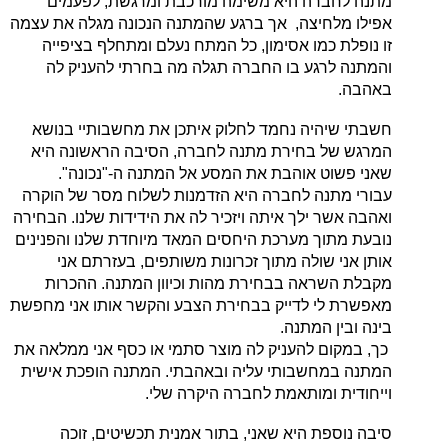
מתנה לחברה היא משימה מורכבת ומרגשת, לפעמים
אפילו מלחיצה, אך ברגע שהמתנה הנכונה מגלה את עצמה
זו נופלת כמו אסימון, כל המתח נעלם ומתחלף בציפייה
והמתנה לרגע בו החברה תגלה מה בחרתי להעניק לה
באהבה.
חשבתי שיהיה נחמד לחלוק איתכן את מחשבותיי בנושא
המרגש של בחירת מתנה לחברה, הסיבה הראשונה היא
שאני פשוט אוהבת את המסע אל המתנה ה-"נכונה".
עבורי מתנה לחברה היא הזדמנות לשלוח מסר של הוקרה
ואהבה אשר ילך איתה ויזכיר לה את הידידות שלנו. הבחירה
נובעת מתוך מערכת היחסים המאד מיוחדת שלנו והפנינים
אותן אני שולה מתוך זכרונות משותפים, בעזרתם אני
מקבלת השראה בבחירת מהות וכיוון המתנה. ההכרות
מאפשרת לי לדייק בבחירת הצבע והקשר אותו אני מחפשת
בינה ובין המתנה.
כך, במקום להעניק לה מוצר סתמי או כסף אני ממלאה את
המתנה במחשבותי עליה ובאהבתי. המתנה הופכת אישית
וייחודית ומותאמת לחברה היקרה שלי.
סיבה נוספת היא שאני, בתור אמנית תכשיטים, זוכה